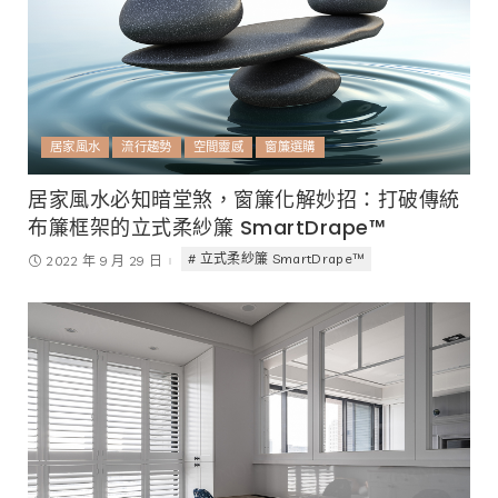
居家風水
流行趨勢
空間靈感
窗簾選購
居家風水必知暗堂煞，窗簾化解妙招：打破傳統
布簾框架的立式柔紗簾 SmartDrape™
立式柔紗簾 SmartDrape™
2022 年 9 月 29 日