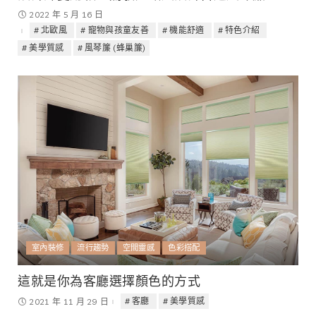
2022 年 5 月 16 日
北歐風
寵物與孩童友善
機能舒適
特色介紹
美學質感
風琴簾 (蜂巢簾)
室內裝修
流行趨勢
空間靈感
色彩搭配
這就是你為客廳選擇顏色的方式
客廳
美學質感
2021 年 11 月 29 日