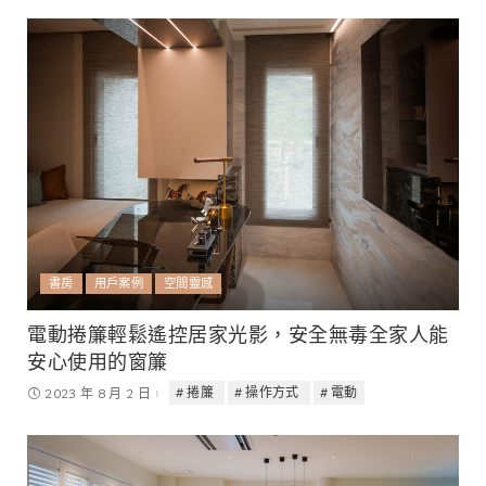
書房
用戶案例
空間靈感
電動捲簾輕鬆遙控居家光影，安全無毒全家人能
安心使用的窗簾
捲簾
操作方式
電動
2023 年 8 月 2 日