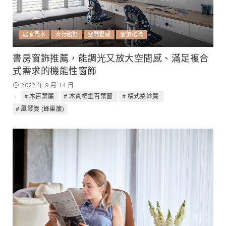
居家風水
流行趨勢
空間靈感
窗簾選購
書房窗飾推薦，能調光又放大空間感、滿足複合
式需求的機能性窗飾
2022 年 9 月 14 日
木百葉簾
木質框型百葉窗
橫式柔紗簾
風琴簾 (蜂巢簾)