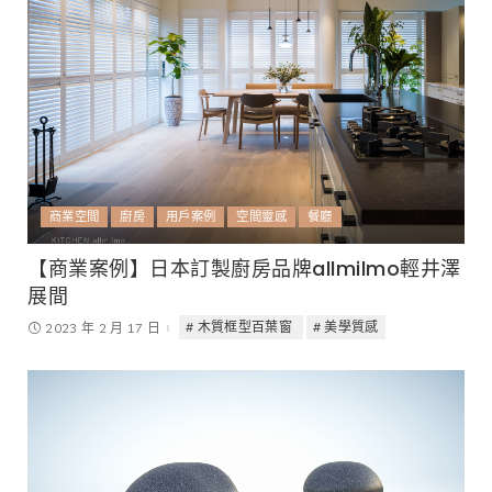
商業空間
廚房
用戶案例
空間靈感
餐廳
【商業案例】日本訂製廚房品牌allmilmo輕井澤
展間
木質框型百葉窗
美學質感
2023 年 2 月 17 日