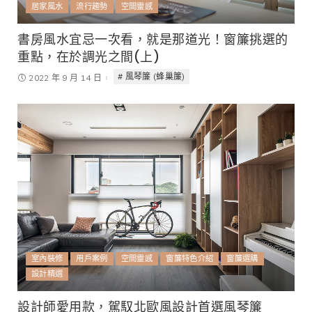
居家風水
流行趨勢
空間靈感
書房風水宜忌一次看，就是那道光！窗簾挑選的
重點，在於調光之間(上)
風琴簾 (蜂巢簾)
2022 年 9 月 14 日
室內裝修
用戶案例
空間靈感
窗簾特色介紹
窗簾選購
設計精選
設計師愛用款，駕馭北歐風設計首選風琴簾