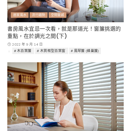
居家風水
流行趨勢
空間靈感
書房風水宜忌一次看，就是那道光！窗簾挑選的
重點，在於調光之間(下)
2022 年 9 月 14 日
木百葉簾
木質框型百葉窗
風琴簾 (蜂巢簾)