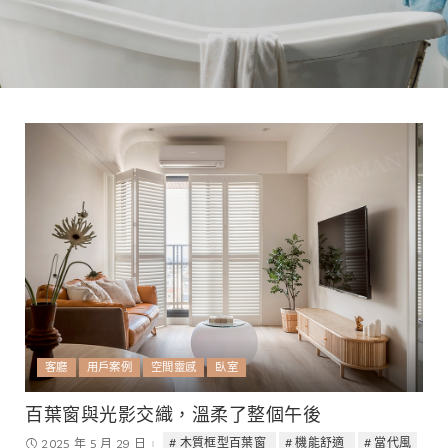
客廳
用戶案例
空間靈感
臥室
百葉窗與光影交織，溫柔了整個午後
木質框型百葉窗
機能舒適
當代風
2025 年 5 月 29 日