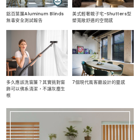
鋁百葉簾Aluminum Blinds
美式輕奢親子宅-Shutters型
無毒安全測試報告
塑寬敞舒適的空間感
多久應該洗窗簾？其實挑對窗
7個現代風客廳設計的靈感
飾可以佛系清潔，不讓灰塵生
根