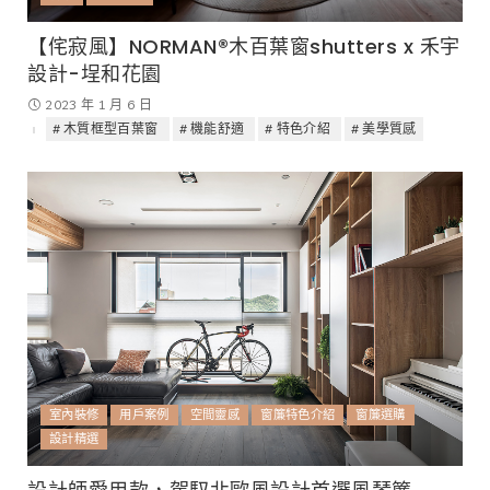
【侘寂風】NORMAN®木百葉窗shutters x 禾宇
設計-埕和花園
2023 年 1 月 6 日
木質框型百葉窗
機能舒適
特色介紹
美學質感
室內裝修
用戶案例
空間靈感
窗簾特色介紹
窗簾選購
設計精選