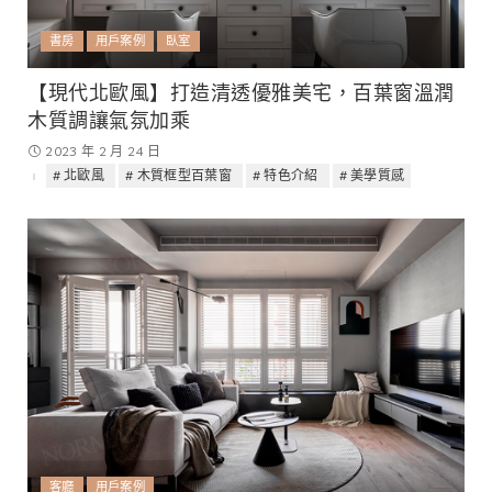
書房
用戶案例
臥室
【現代北歐風】打造清透優雅美宅，百葉窗溫潤
木質調讓氣氛加乘
2023 年 2 月 24 日
北歐風
木質框型百葉窗
特色介紹
美學質感
客廳
用戶案例