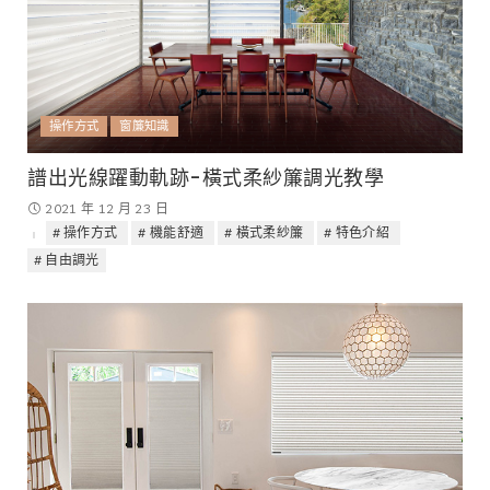
操作方式
窗簾知識
譜出光線躍動軌跡-橫式柔紗簾調光教學
2021 年 12 月 23 日
操作方式
機能舒適
橫式柔紗簾
特色介紹
自由調光