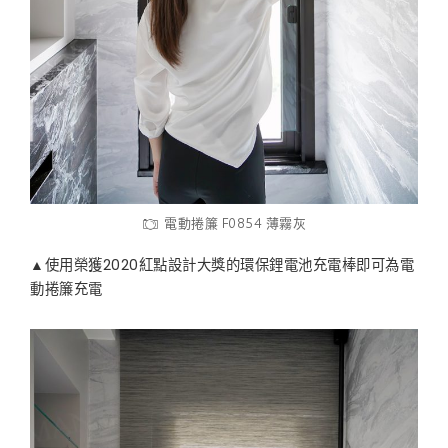
電動捲簾 F0854 薄霧灰
▲使用榮獲2020紅點設計大獎的環保鋰電池充電棒即可為電
動捲簾充電