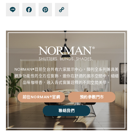
Lin
Fa
Pin
Co
e
ce
te
py
bo
re
Lin
ok
st
k
NORMAN®目前全台共有六家展示中心，陳列全系列兼具美
觀及功能性的全方位窗飾，邀你在舒適的展示空間中，細細
品味咖啡香，融入各式窗簾詮釋的不同空間美學。
前往NORMAN®官網
預約參觀門市
聯絡我們