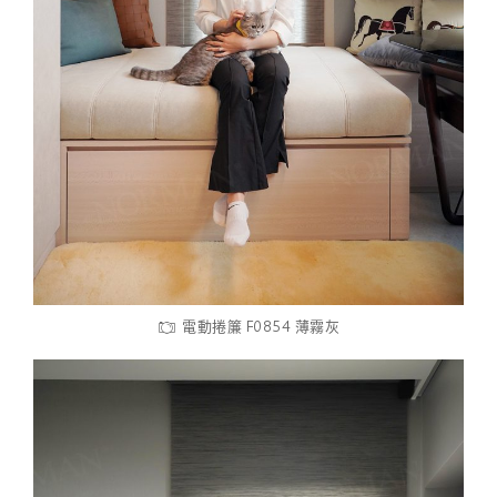
電動捲簾 F0854 薄霧灰