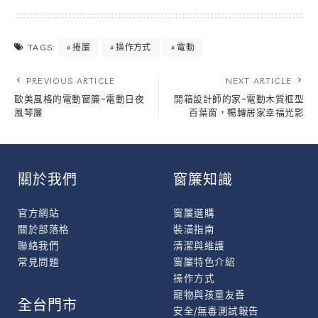
捲簾
操作方式
電動
TAGS:
PREVIOUS ARTICLE
NEXT ARTICLE
歐美風格的電動窗簾-電動日夜
開箱設計師的家-電動木質框型
風琴簾
百葉窗，暢轉居家幸福光影
關於我們
窗簾知識
官方網站
窗簾選購
關於部落格
裝潢指南
聯絡我們
清潔與維護
常見問題
窗簾特色介紹
操作方式
寵物與孩童友善
全台門市
安全/無毒測試報告