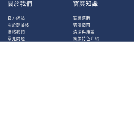
關於我們
窗簾知識
官方網站
窗簾選購
關於部落格
裝潢指南
聯絡我們
清潔與維護
常見問題
窗簾特色介紹
操作方式
寵物與孩童友善
全台門市
安全/無毒測試報告
其它主題
經銷商資訊
預約參觀
用戶案例
流行趨勢
最新消息
隱私權保護政策
設計精選
使用須知條款
客廳
臥室
衛浴間
全球網站