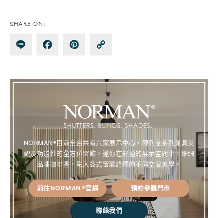
SHARE ON:
Lin
Fa
Pin
Co
e
ce
te
py
bo
re
Lin
ok
st
k
NORMAN®目前全台共有六家展示中心，陳列全系列兼具美
觀及功能性的全方位窗飾，邀你在舒適的展示空間中，細細
品味咖啡香，融入各式窗簾詮釋的不同空間美學。
前往NORMAN®官網
預約參觀門市
聯絡我們