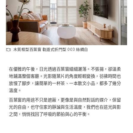
木質框型百葉窗 軌道式折門型 003 絲綢白
在優雅的午後，日光透過百葉窗細細灑落。不張揚，卻溫柔
地鋪滿整個客廳。光影隨葉片的角度輕輕變換，彷彿時間也
放慢了腳步，讓簡單的一杯茶、一本散文小品，都多了幾分
溫度。
百葉窗的用途不只是遮蔽，更像是與自然對話的媒介，保留
光的自由，也守住家的靜謐與生活溫度，我們也在這光與影
之間，悄悄找回了呼吸的節拍與心的平衡。