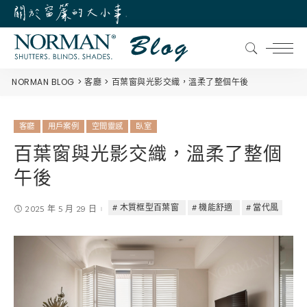
NORMAN BLOG
客廳
百葉窗與光影交織，溫柔了整個午後
客廳
用戶案例
空間靈感
臥室
百葉窗與光影交織，溫柔了整個
午後
木質框型百葉窗
機能舒適
當代風
2025 年 5 月 29 日