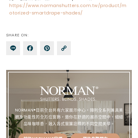
https://www.normanshutters.com.tw/product/m
otorized-smartdrape-shades/
SHARE ON:
Lin
Fa
Pin
Co
e
ce
te
py
bo
re
Lin
ok
st
k
NORMAN®目前全台共有六家展示中心，陳列全系列兼具美
觀及功能性的全方位窗飾，邀你在舒適的展示空間中，細細
品味咖啡香，融入各式窗簾詮釋的不同空間美學。