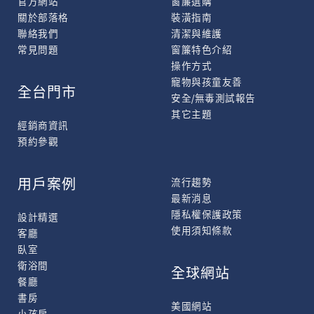
官方網站
窗簾選購
關於部落格
裝潢指南
聯絡我們
清潔與維護
常見問題
窗簾特色介紹
操作方式
寵物與孩童友善
全台門市
安全/無毒測試報告
其它主題
經銷商資訊
預約參觀
用戶案例
流行趨勢
最新消息
隱私權保護政策
設計精選
使用須知條款
客廳
臥室
衛浴間
全球網站
餐廳
書房
美國網站
小孩房