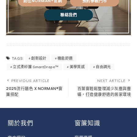
前往NORMAN®官網
預約參觀門市
聯絡我們
創新設計
機能舒適
TAGS:
立式柔紗簾 SmartDrape™
美學質感
自由調光
PREVIOUS ARTICLE
NEXT ARTICLE
2025流行牆色 X NORMAN®窗
百葉窗輕鬆整理減少灰塵與塵
簾搭配
蟎，打造健康舒適的居家環境
關於我們
窗簾知識