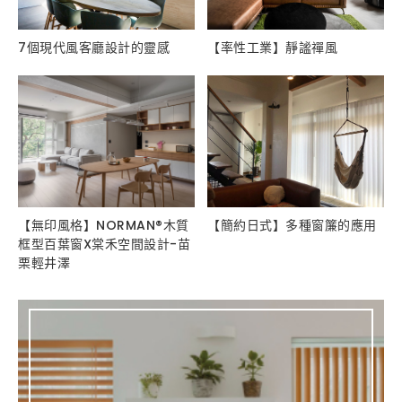
7個現代風客廳設計的靈感
【率性工業】靜謐禪風
【無印風格】NORMAN®木質
【簡約日式】多種窗簾的應用
框型百葉窗X棠禾空間設計-苗
栗輕井澤