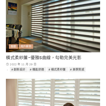
客廳
用戶案例
橫式柔紗簾-優雅S曲線，勾勒完美光影
2022 年 11 月 29 日
創新設計
機能舒適
橫式柔紗簾
美學質感