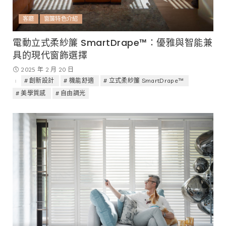
客廳
窗簾特色介紹
電動立式柔紗簾 SmartDrape™：優雅與智能兼
具的現代窗飾選擇
2025 年 2 月 20 日
創新設計
機能舒適
立式柔紗簾 SmartDrape™
美學質感
自由調光