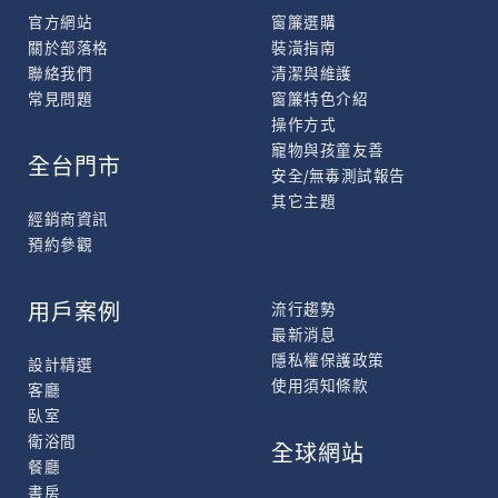
官方網站
窗簾選購
關於部落格
裝潢指南
聯絡我們
清潔與維護
常見問題
窗簾特色介紹
操作方式
寵物與孩童友善
全台門市
安全/無毒測試報告
其它主題
經銷商資訊
預約參觀
用戶案例
流行趨勢
最新消息
隱私權保護政策
設計精選
使用須知條款
客廳
臥室
衛浴間
全球網站
餐廳
書房