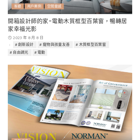
客廳
用戶案例
空間靈感
開箱設計師的家-電動木質框型百葉窗，暢轉居
家幸福光影
2023 年 8 月 8 日
創新設計
寵物與孩童友善
木質框型百葉窗
自由調光
電動