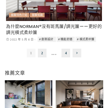
窗簾特色介紹
窗簾知識
為什麼NORMAN®沒有斑馬簾/調光簾——更好的
調光橫式柔紗簾
創新設計
機能舒適
橫式柔紗簾
2022 年 5 月 6 日
...
1
2
4
推薦文章