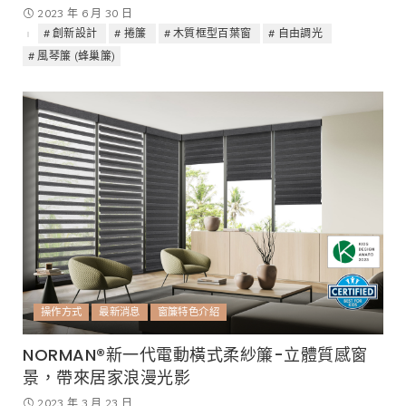
2023 年 6 月 30 日
創新設計
捲簾
木質框型百葉窗
自由調光
風琴簾 (蜂巢簾)
操作方式
最新消息
窗簾特色介紹
NORMAN®新一代電動橫式柔紗簾-立體質感窗
景，帶來居家浪漫光影
2023 年 3 月 23 日