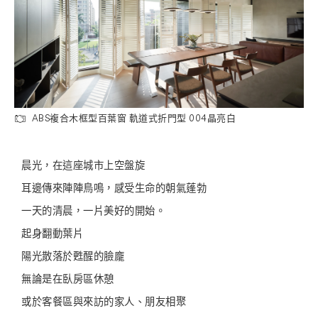
ABS複合木框型百葉窗 軌道式折門型 004晶亮白
晨光，在這座城市上空盤旋
耳邊傳來陣陣鳥鳴，感受生命的朝氣蓬勃
一天的清晨，一片美好的開始。
起身翻動葉片
陽光散落於甦醒的臉龐
無論是在臥房區休憩
或於客餐區與來訪的家人、朋友相聚