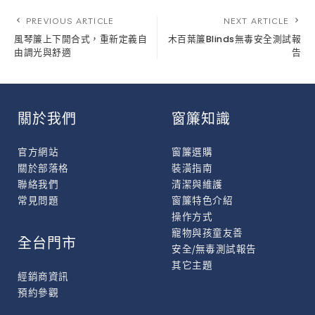
PREVIOUS ARTICLE
NEXT ARTICLE
風琴簾上下開合式，重新定義自
木百葉簾Blinds無毒安全測試報
由調光與舒適
告
關於我們
窗簾知識
官方網站
窗簾選購
關於部落格
裝潢指南
聯絡我們
清潔與維護
常見問題
窗簾特色介紹
操作方式
寵物與孩童友善
全台門市
安全/無毒測試報告
其它主題
經銷商資訊
預約參觀