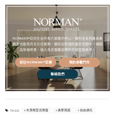
e
ce
te
py
bo
re
Lin
ok
st
k
NORMAN®目前全台共有六家展示中心，陳列全系列兼具美
觀及功能性的全方位窗飾，邀你在舒適的展示空間中，細細
品味咖啡香，融入各式窗簾詮釋的不同空間美學。
前往NORMAN®官網
預約參觀門市
聯絡我們
木質框型百葉窗
美學質感
自由調光
TAGS: