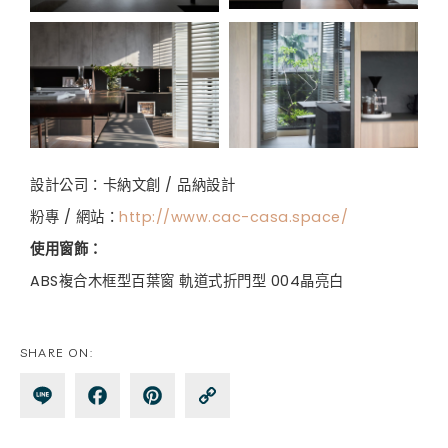
設計公司：卡納文創 / 品納設計
粉專 / 網站：
http://www.cac-casa.space/
使用窗飾：
ABS複合木框型百葉窗 軌道式折門型 004晶亮白
SHARE ON:
Lin
Fa
Pin
Co