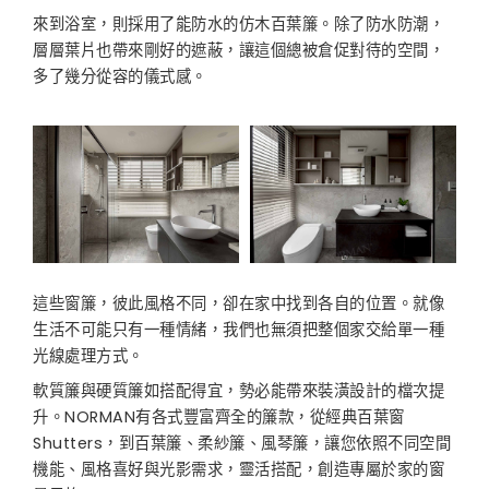
來到浴室，則採用了能防水的仿木百葉簾。除了防水防潮，
層層葉片也帶來剛好的遮蔽，讓這個總被倉促對待的空間，
多了幾分從容的儀式感。
這些窗簾，彼此風格不同，卻在家中找到各自的位置。就像
生活不可能只有一種情緒，我們也無須把整個家交給單一種
光線處理方式。
軟質簾與硬質簾如搭配得宜，勢必能帶來裝潢設計的檔次提
升。
NORMAN
有各式豐富齊全的簾款，從經典百葉窗
Shutters
，到百葉簾、柔紗簾、風琴簾，讓您依照不同空間
機能、風格喜好與光影需求，靈活搭配，創造專屬於家的窗