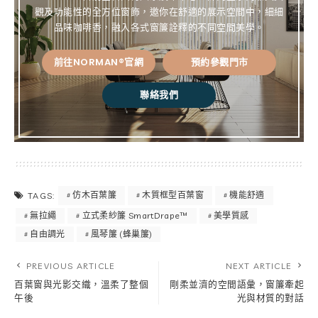
觀及功能性的全方位窗飾，邀你在舒適的展示空間中，細細
品味咖啡香，融入各式窗簾詮釋的不同空間美學。
前往NORMAN®官網
預約參觀門市
聯絡我們
仿木百葉簾
木質框型百葉窗
機能舒適
TAGS:
無拉繩
立式柔紗簾 SmartDrape™
美學質感
自由調光
風琴簾 (蜂巢簾)
PREVIOUS ARTICLE
NEXT ARTICLE
百葉窗與光影交織，溫柔了整個
剛柔並濟的空間語彙，窗簾牽起
午後
光與材質的對話