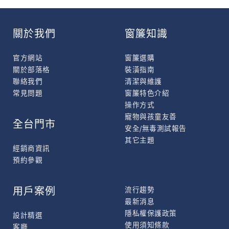
關於我們
窗簾知識
官方網站
窗簾選購
關於部落格
裝潢指南
聯絡我們
清潔與維護
常見問題
窗簾特色介紹
操作方式
寵物與孩童友善
全台門市
安全/無毒測試報告
其它主題
經銷商資訊
預約參觀
用戶案例
流行趨勢
最新消息
隱私權保護政策
設計精選
使用須知條款
客廳