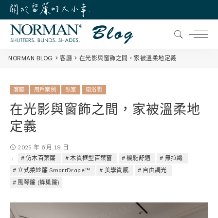
NORMAN BLOG
客廳
在光影與窗飾之間，家被溫柔地定義
客廳
用戶案例
臥室
衛浴間
在光影與窗飾之間，家被溫柔地
定義
2025 年 6 月 19 日
仿木百葉簾
木質框型百葉窗
機能舒適
無拉繩
立式柔紗簾 SmartDrape™
美學質感
自由調光
風琴簾 (蜂巢簾)