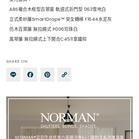
ABS複合木框型百葉窗 軌道式折門型 063雪地白
立式柔紗簾SmartDrape™ 安全轉棒 F1644水泥灰
仿木百葉簾 無拉繩式 P006珍珠白
風琴簾 無拉繩式上下開合C4511拿鐵棕
SHARE ON:
Lin
Fa
Pin
Co
e
ce
te
py
bo
re
Lin
ok
st
k
NORMAN®目前全台共有六家展示中心，陳列全系列兼具美