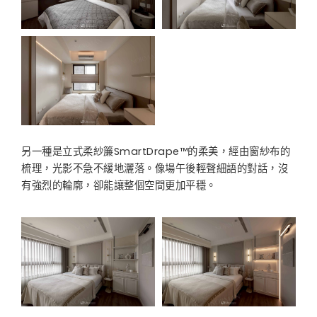
另一種是立式柔紗簾SmartDrape™的柔美，經由窗紗布的
梳理，光影不急不緩地灑落。像場午後輕聲細語的對話，沒
有強烈的輪廓，卻能讓整個空間更加平穩。