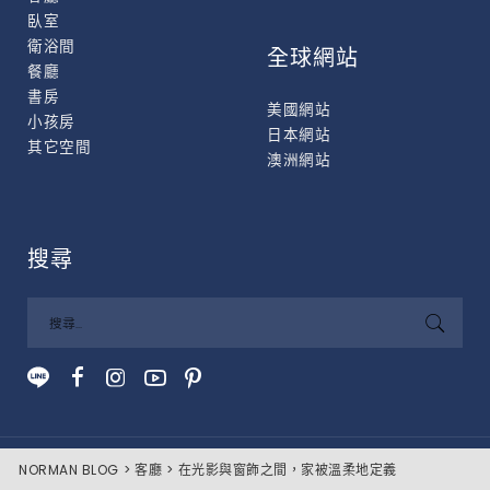
臥室
衛浴間
全球網站
餐廳
書房
美國網站
小孩房
日本網站
其它空間
澳洲網站
搜尋
©2021 Nien Made Enterprise Co., Ltd. All Rights Reserved.
NORMAN BLOG
客廳
在光影與窗飾之間，家被溫柔地定義