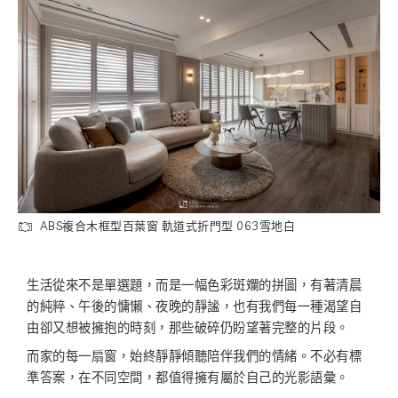
ABS複合木框型百葉窗 軌道式折門型 063雪地白
生活從來不是單選題，而是一幅色彩斑斕的拼圖，有著清晨
的純粹、午後的慵懶、夜晚的靜謐，也有我們每一種渴望自
由卻又想被擁抱的時刻，那些破碎仍盼望著完整的片段。
而家的每一扇窗，始終靜靜傾聽陪伴我們的情緒。不必有標
準答案，在不同空間，都值得擁有屬於自己的光影語彙。