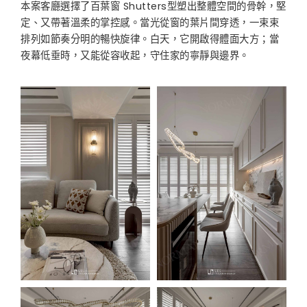
本案客廳選擇了百葉窗 Shutters型塑出整體空間的骨幹，堅
定、又帶著溫柔的掌控感。當光從窗的葉片間穿透，一束束
排列如節奏分明的暢快旋律。白天，它開啟得體面大方；當
夜幕低垂時，又能從容收起，守住家的寧靜與邊界。