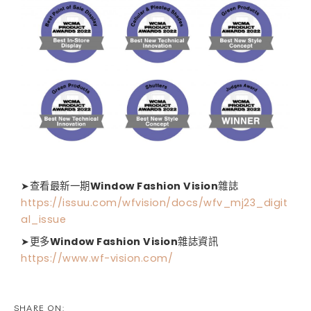
➤查看最新一期
Window Fashion Vision
雜誌
https://issuu.com/wfvision/docs/wfv_mj23_digit
al_issue
➤更多
Window Fashion Vision
雜誌資訊
https://www.wf-vision.com/
SHARE ON: