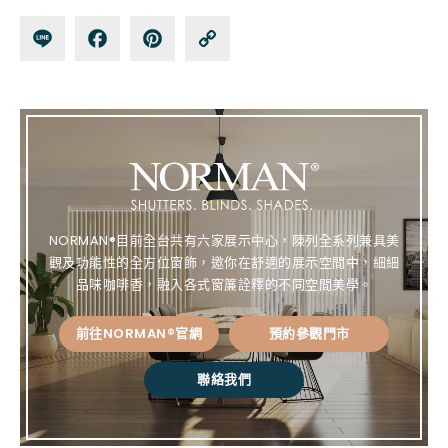
Lin
Fa
Pin
Co
e
ce
te
py
bo
re
Lin
ok
st
k
NORMAN®目前全台共有六家展示中心，陳列全系列兼具美
觀及功能性的全方位窗飾，邀你在舒適的展示空間中，細細
品味咖啡香，融入各式窗簾詮釋的不同空間美學。
前往NORMAN®官網
預約參觀門市
聯絡我們