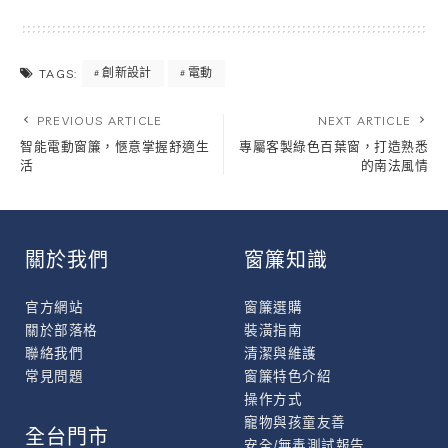
創新設計
電動
TAGS:
PREVIOUS ARTICLE
NEXT ARTICLE
智能電動窗簾，愜意掌握舒適生
專屬客製綠色百葉窗，打造熟悉
活
的南法風情
關於我們
窗簾知識
官方網站
窗簾選購
關於部落格
裝潢指南
聯絡我們
清潔與維護
常見問題
窗簾特色介紹
操作方式
寵物與孩童友善
全台門市
安全/無毒測試報告