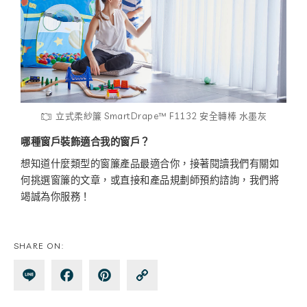
立式柔紗簾 SmartDrape™ F1132 安全轉棒 水墨灰
哪種窗戶裝飾適合我的窗戶？
想知道什麼類型的窗簾產品最適合你，接著閱讀我們有關如
何挑選窗簾的文章，或直接和產品規劃師預約諮詢，我們將
竭誠為你服務！
SHARE ON:
Lin
Fa
Pin
Co