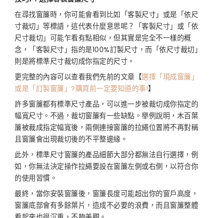
在尋找窗簾時，你可能會看到比如「客製尺寸」或是「依尺
寸裁切」等標語，這代表什麼意思呢？「客製尺寸」或「依
尺寸裁切」可能乍看有點相似，但其實是完全不一樣的概
念，「客製尺寸」指的是100%訂製尺寸，而「依尺寸裁切」
則是將標準尺寸裁切成你指定的尺寸。
更完整的內容可以查看我們先前的文章【
選擇「現成窗簾」
或是「訂製窗簾」?購買前一定要知道的事!
】
許多窗簾都有標準尺寸產品，可以進一步被裁切成你指定的
幅寬尺寸。不過，裁切窗簾有一些缺點。舉例說明，木百葉
簾被裁成指定幅寬後，兩側連接窗簾的拉繩位置將不再對稱
且窗簾會出現裁切後的不平整邊緣。
此外，標準尺寸窗簾的產品細節大部分都無法自行選擇，例
如，你無法決定操作拉繩要設在窗簾左側或右側，以符合你
的使用習慣。
最終，當你安裝窗簾後，窗簾長度可能超出你的窗戶高度，
窗簾底部會有多餘葉片，造成不必要的浪費，而且窗簾整體
看起來也很沉重，不夠美觀。