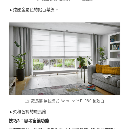
▲炫麗金屬色的鋁百葉簾。
羅馬簾 無拉繩式 Aerolite™ F1089 極致白
▲柔和色調的羅馬簾。
技巧3：思考窗簾功能