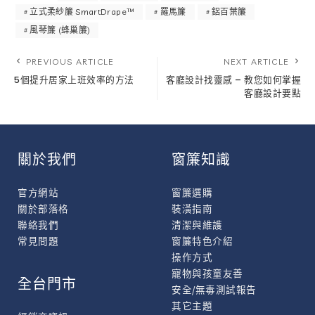
立式柔紗簾 SmartDrape™
羅馬簾
鋁百葉簾
風琴簾 (蜂巢簾)
PREVIOUS ARTICLE
NEXT ARTICLE
5個提升居家上班效率的方法
客廳設計找靈感 – 教您如何掌握
客廳設計要點
關於我們
窗簾知識
官方網站
窗簾選購
關於部落格
裝潢指南
聯絡我們
清潔與維護
常見問題
窗簾特色介紹
操作方式
寵物與孩童友善
全台門市
安全/無毒測試報告
其它主題