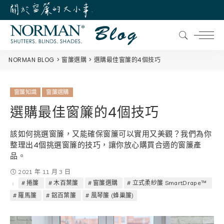
NORMAN BLOG
窗簾選購
選購最佳窗簾的4個技巧
窗簾知識
窗簾選購
選購最佳窗簾的4個技巧
該如何挑選窗簾，又能確保窗簾可以實用又美觀？我們為你
整理出4個挑選窗簾的技巧，讓你放心購買合適的窗簾產
品。
2021 年 11 月 3 日
捲簾
木百葉簾
窗簾選購
立式柔紗簾 SmartDrape™
羅馬簾
鋁百葉簾
風琴簾 (蜂巢簾)