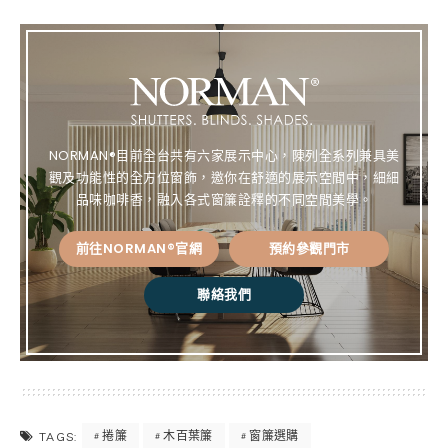
e
ce
te
py
bo
re
Lin
ok
st
k
NORMAN®目前全台共有六家展示中心，陳列全系列兼具美
觀及功能性的全方位窗飾，邀你在舒適的展示空間中，細細
品味咖啡香，融入各式窗簾詮釋的不同空間美學。
前往NORMAN®官網
預約參觀門市
聯絡我們
捲簾
木百葉簾
窗簾選購
TAGS: