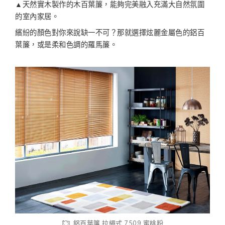
▲天然實木製作的木百葉簾，能夠完美融入充滿大自然氛圍
的室內家居。
繽紛的顏色對你來說缺一不可？那就選擇炫麗金屬色的鋁百
葉簾，或是柔和色調的羅馬簾。
鋁百葉簾 拉繩式 7509 蜜桃粉