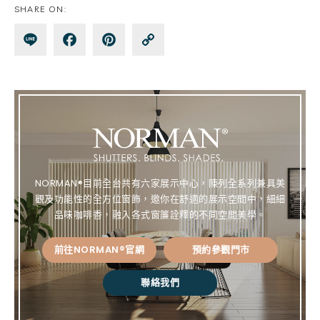
SHARE ON:
Lin
Fa
Pin
Co
e
ce
te
py
bo
re
Lin
ok
st
k
NORMAN®目前全台共有六家展示中心，陳列全系列兼具美
觀及功能性的全方位窗飾，邀你在舒適的展示空間中，細細
品味咖啡香，融入各式窗簾詮釋的不同空間美學。
前往NORMAN®官網
預約參觀門市
聯絡我們