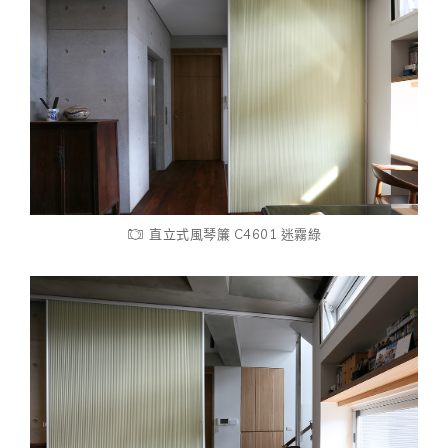
直立式風琴簾 C4601 迷霧綠