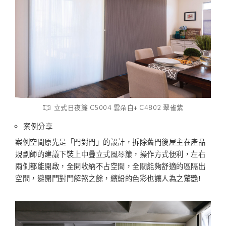
立式日夜簾 C5004 雲朵白+ C4802 翠雀紫
案例分享
案例空間原先是「門對門」的設計，拆除舊門後屋主在產品
規劃師的建議下裝上中疊立式風琴簾，操作方式便利，左右
兩側都能開啟，全開收納不占空間，全關能夠舒適的區隔出
空間，避開門對門解煞之餘，繽紛的色彩也讓人為之驚艷!