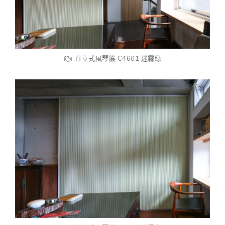
直立式風琴簾 C4601 迷霧綠