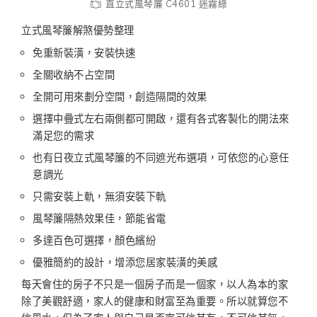
直立式風琴簾 C4601 迷霧綠
立式風琴簾解煞優勢整理
免重新裝潢，安裝快速
全關收納不占空間
全開可用來劃分空間，創造隔間的效果
選擇中疊式左右兩側都可開啟，還有各式客製化的開法來
滿足您的需求
也有日夜立式風琴簾的不同遮光布選項，可依您的心意任
意調光
只需安裝上軌，無須安裝下軌
風琴簾隔熱效果佳，節能省電
多達百色可選擇，顏色繽紛
優雅簡約的設計，增添您居家裝潢的美感
每天會住的房子不只是一個房子而是一個家，以人為本的家
除了美觀舒適，家人的健康和財富至為重要。所以就算您不