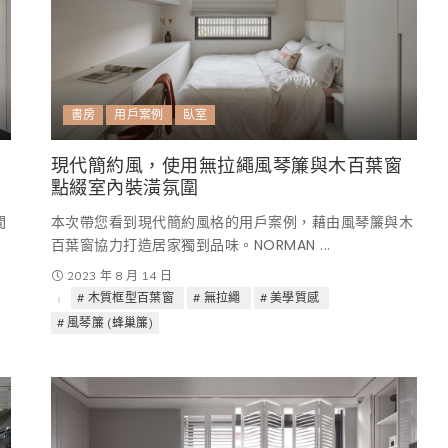
書房
用戶案例
臥室
現代簡約風，使用無拉繩風琴簾與木百葉窗
點綴室內裝潢氛圍
間
本次帶您看到現代簡約風格的用戶案例，藉由風琴簾與木
百葉窗協力打造居家獨到品味。NORMAN
...
2023 年 8 月 14 日
木質框型百葉窗
無拉繩
美學質感
風琴簾 (蜂巢簾)