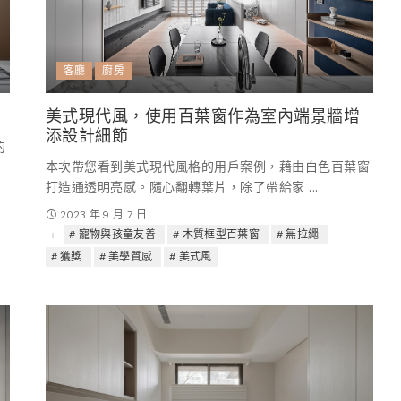
客廳
廚房
美式現代風，使用百葉窗作為室內端景牆增
添設計細節
的
本次帶您看到美式現代風格的用戶案例，藉由白色百葉窗
打造通透明亮感。隨心翻轉葉片，除了帶給家
...
2023 年 9 月 7 日
寵物與孩童友善
木質框型百葉窗
無拉繩
獲獎
美學質感
美式風