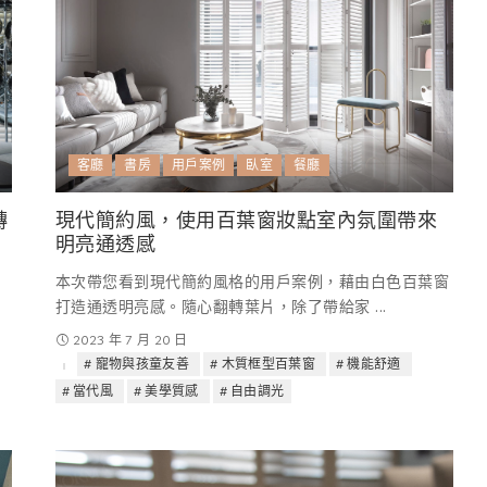
客廳
書房
用戶案例
臥室
餐廳
轉
現代簡約風，使用百葉窗妝點室內氛圍帶來
明亮通透感
本次帶您看到現代簡約風格的用戶案例，藉由白色百葉窗
打造通透明亮感。隨心翻轉葉片，除了帶給家
...
2023 年 7 月 20 日
寵物與孩童友善
木質框型百葉窗
機能舒適
當代風
美學質感
自由調光