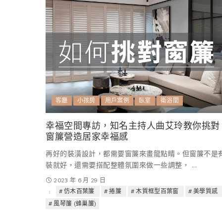
客廳
小孩房
用戶案例
臥室
衛浴間
幸福空間專訪，知名主持人曲艾玲教你挑對
窗簾營造居家幸福感
再好的裝潢設計，都需要窗簾來畫龍點睛。但窗簾不是
裝就好，還需要搭配整體氛圍來做一些調整，
...
2023 年 6 月 29 日
仿木百葉簾
捲簾
木質框型百葉窗
美學質感
風琴簾 (蜂巢簾)