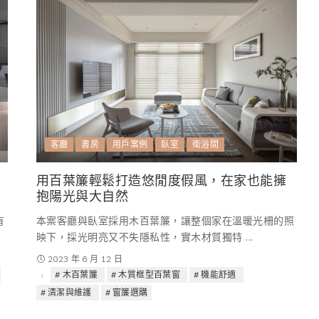
客廳
書房
用戶案例
臥室
衛浴間
用百葉簾輕鬆打造悠閒度假風，在家也能擁
抱陽光與大自然
有
本案客廳與臥室採用木百葉簾，讓整個家在溫暖光柵的照
映下，採光明亮又不失隱私性，實木材質獨特
...
2023 年 6 月 12 日
木百葉簾
木質框型百葉窗
機能舒適
清潔與維護
窗簾選購