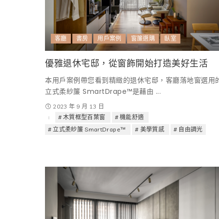
客廳
書房
用戶案例
窗簾選購
臥室
優雅退休宅邸，從窗飾開始打造美好生活
本用戶案例帶您看到精緻的退休宅邸，客廳落地窗選用
立式柔紗簾 SmartDrape™是藉由
...
2023 年 9 月 13 日
木質框型百葉窗
機能舒適
立式柔紗簾 SmartDrape™
美學質感
自由調光