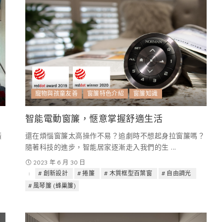
寵物與孩童友善
窗簾特色介紹
窗簾知識
智能電動窗簾，愜意掌握舒適生活
潢
還在煩惱窗簾太高操作不易？追劇時不想起身拉窗簾嗎？
隨著科技的進步，智能居家逐漸走入我們的生
...
2023 年 6 月 30 日
創新設計
捲簾
木質框型百葉窗
自由調光
風琴簾 (蜂巢簾)