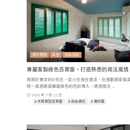
用戶案例
臥室
色彩搭配
專屬客製綠色百葉窗，打造熟悉的南法風情
現居於東京的G先生，從小生長在南法，在規劃居家裝
時一直想將家鄉藍綠色的色彩帶入，將房間天
...
2023 年 7 月 12 日
木質框型百葉窗
自由調光
鄉村風