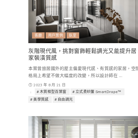
客廳
用戶案例
臥室
灰階現代風，挑對窗飾輕鬆調光又能提升居
家裝潢質感
本案曾旅居國外的屋主偏愛現代感、有質感的家居，空
格局上希望不做大幅度的改變，所以設計師在
...
2023 年 8 月 21 日
木質框型百葉窗
立式柔紗簾 SmartDrape™
美學質感
自由調光