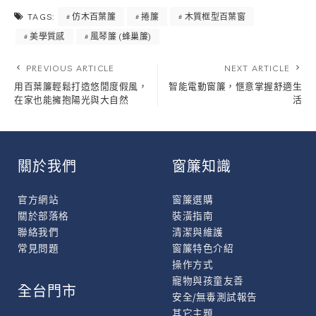
仿木百葉簾
捲簾
木質框型百葉窗
TAGS:
美學質感
風琴簾 (蜂巢簾)
PREVIOUS ARTICLE
NEXT ARTICLE
用百葉簾輕鬆打造悠閒度假風，
智能電動窗簾，愜意掌握舒適生
在家也能擁抱陽光與大自然
活
關於我們
窗簾知識
官方網站
窗簾選購
關於部落格
裝潢指南
聯絡我們
清潔與維護
常見問題
窗簾特色介紹
操作方式
寵物與孩童友善
全台門市
安全/無毒測試報告
其它主題