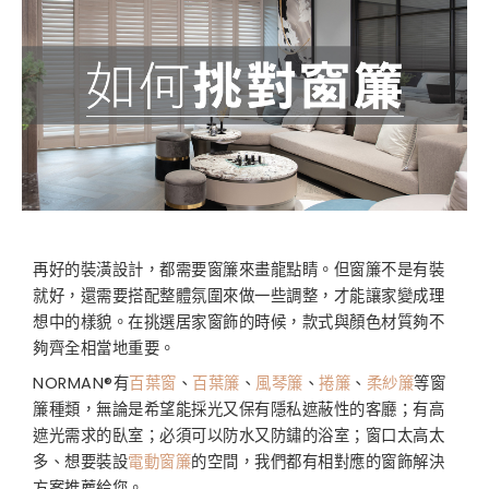
再好的裝潢設計，都需要窗簾來畫龍點睛。但窗簾不是有裝
就好，還需要搭配整體氛圍來做一些調整，才能讓家變成理
想中的樣貌。在挑選居家窗飾的時候，款式與顏色材質夠不
夠齊全相當地重要。
NORMAN®有
百葉窗
、
百葉簾
、
風琴簾
、
捲簾
、
柔紗簾
等窗
簾種類，無論是希望能採光又保有隱私遮蔽性的客廳；有高
遮光需求的臥室；必須可以防水又防鏽的浴室；窗口太高太
多、想要裝設
電動窗簾
的空間，我們都有相對應的窗飾解決
方案推薦給您。