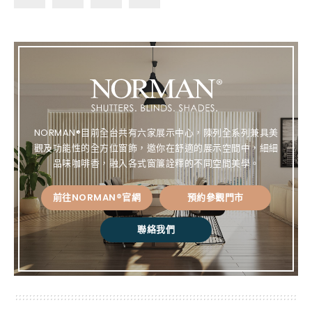
Lin
Fa
Pin
Co
e
ce
te
py
bo
re
Lin
ok
st
k
NORMAN®目前全台共有六家展示中心，陳列全系列兼具美
觀及功能性的全方位窗飾，邀你在舒適的展示空間中，細細
品味咖啡香，融入各式窗簾詮釋的不同空間美學。
前往NORMAN®官網
預約參觀門市
聯絡我們