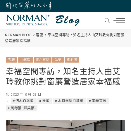
NORMAN BLOG
客廳
幸福空間專訪，知名主持人曲艾玲教你挑對窗簾
營造居家幸福感
客廳
小孩房
用戶案例
臥室
衛浴間
幸福空間專訪，知名主持人曲艾
玲教你挑對窗簾營造居家幸福感
2023 年 6 月 29 日
仿木百葉簾
捲簾
木質框型百葉窗
美學質感
風琴簾 (蜂巢簾)