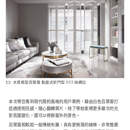
木質框型百葉窗 軌道式折門型 003 絲綢白
本次帶您看到現代簡約風格的用戶案例，藉由白色百葉窗打
造通透明亮感。隨心翻轉葉片，除了帶給家裡更多層次的光
影氛圍變化，還可以修飾窗外的景色。
百葉窗相較起一般傳統布簾，具有更俐落的線條，非常推薦