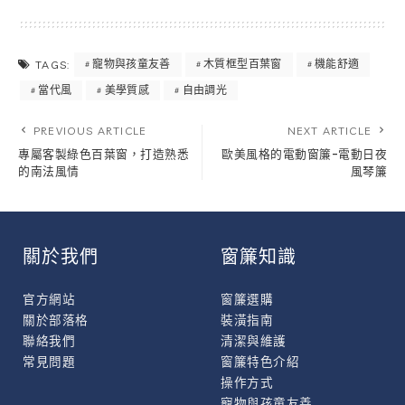
寵物與孩童友善
木質框型百葉窗
機能舒適
TAGS:
當代風
美學質感
自由調光
PREVIOUS ARTICLE
NEXT ARTICLE
專屬客製綠色百葉窗，打造熟悉
歐美風格的電動窗簾-電動日夜
的南法風情
風琴簾
關於我們
窗簾知識
官方網站
窗簾選購
關於部落格
裝潢指南
聯絡我們
清潔與維護
常見問題
窗簾特色介紹
操作方式
寵物與孩童友善