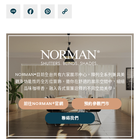
Lin
Fa
Pin
Co
e
ce
te
py
bo
re
Lin
ok
st
k
NORMAN®目前全台共有六家展示中心，陳列全系列兼具美
觀及功能性的全方位窗飾，邀你在舒適的展示空間中，細細
品味咖啡香，融入各式窗簾詮釋的不同空間美學。
前往NORMAN®官網
預約參觀門市
聯絡我們