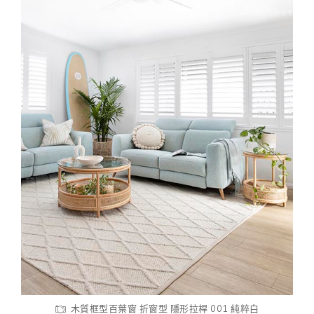
木質框型百葉窗 折窗型 隱形拉桿 001 純粹白