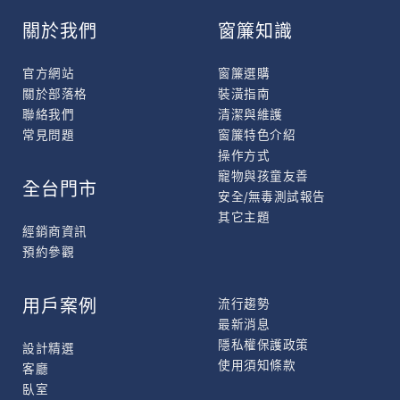
關於我們
窗簾知識
官方網站
窗簾選購
關於部落格
裝潢指南
聯絡我們
清潔與維護
常見問題
窗簾特色介紹
操作方式
寵物與孩童友善
全台門市
安全/無毒測試報告
其它主題
經銷商資訊
預約參觀
用戶案例
流行趨勢
最新消息
隱私權保護政策
設計精選
使用須知條款
客廳
臥室