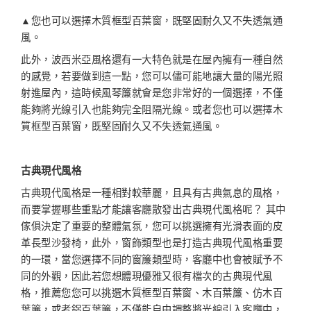
▲您也可以選擇木質框型百葉窗，既堅固耐久又不失透氣通
風。
此外，波西米亞風格還有一大特色就是在屋內擁有一種自然
的感覺，若要做到這一點，您可以儘可能地讓大量的陽光照
射進屋內，這時候風琴簾就會是您非常好的一個選擇，不僅
能夠將光線引入也能夠完全阻隔光線。或者您也可以選擇木
質框型百葉窗，既堅固耐久又不失透氣通風。
古典現代風格
古典現代風格是一種相對較華麗，且具有古典氣息的風格，
而要掌握哪些重點才能讓客廳散發出古典現代風格呢？ 其中
傢俱決定了重要的整體氣氛，您可以挑選擁有光滑表面的皮
革長型沙發椅，此外，窗飾類型也是打造古典現代風格重要
的一環，當您選擇不同的窗簾類型時，客廳中也會被賦予不
同的外觀，因此若您想體現優雅又很有檔次的古典現代風
格，推薦您您可以挑選木質框型百葉窗、木百葉簾、仿木百
葉簾，或者鋁百葉簾，不僅能自由調整將光線引入客廳中，