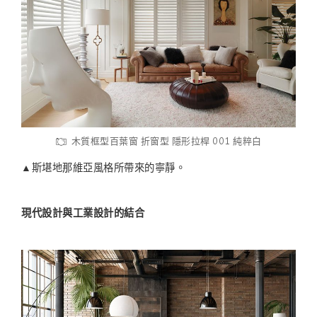
木質框型百葉窗 折窗型 隱形拉桿 001 純粹白
▲斯堪地那維亞風格所帶來的寧靜。
現代設計與工業設計的結合