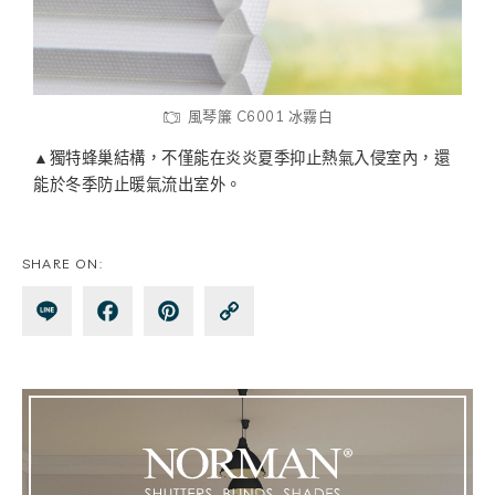
風琴簾 C6001 冰霧白
▲獨特蜂巢結構，不僅能在炎炎夏季抑止熱氣入侵室內，還
能於冬季防止暖氣流出室外。
SHARE ON:
Lin
Fa
Pin
Co
e
ce
te
py
bo
re
Lin
ok
st
k