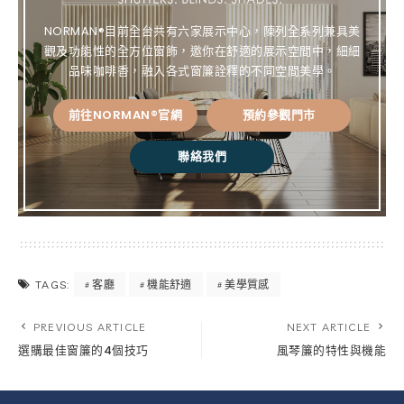
NORMAN®目前全台共有六家展示中心，陳列全系列兼具美
觀及功能性的全方位窗飾，邀你在舒適的展示空間中，細細
品味咖啡香，融入各式窗簾詮釋的不同空間美學。
前往NORMAN®官網
預約參觀門市
聯絡我們
客廳
機能舒適
美學質感
TAGS:
PREVIOUS ARTICLE
NEXT ARTICLE
選購最佳窗簾的4個技巧
風琴簾的特性與機能