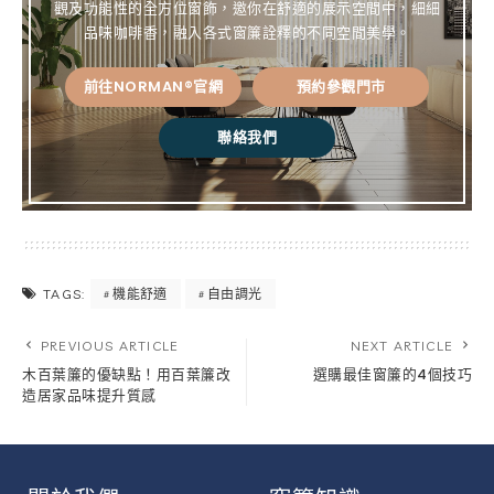
觀及功能性的全方位窗飾，邀你在舒適的展示空間中，細細
品味咖啡香，融入各式窗簾詮釋的不同空間美學。
前往NORMAN®官網
預約參觀門市
聯絡我們
機能舒適
自由調光
TAGS:
PREVIOUS ARTICLE
NEXT ARTICLE
木百葉簾的優缺點！用百葉簾改
選購最佳窗簾的4個技巧
造居家品味提升質感