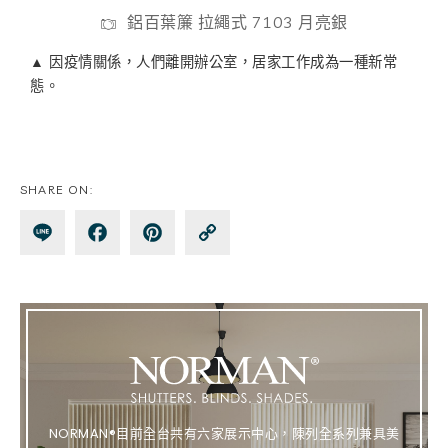
鋁百葉簾 拉繩式 7103 月亮銀
▲ 因疫情關係，人們離開辦公室，居家工作成為一種新常
態。
SHARE ON:
Lin
Fa
Pin
Co
e
ce
te
py
bo
re
Lin
ok
st
k
NORMAN®目前全台共有六家展示中心，陳列全系列兼具美