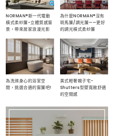
NORMAN®新一代電動
為什麼NORMAN®沒有
橫式柔紗簾-立體質感窗
斑馬簾/調光簾——更好
景，帶來居家浪漫光影
的調光橫式柔紗簾
為洗滌身心的浴室空
美式輕奢親子宅-
間，挑選合適的窗簾吧!
Shutters型塑寬敞舒適
的空間感