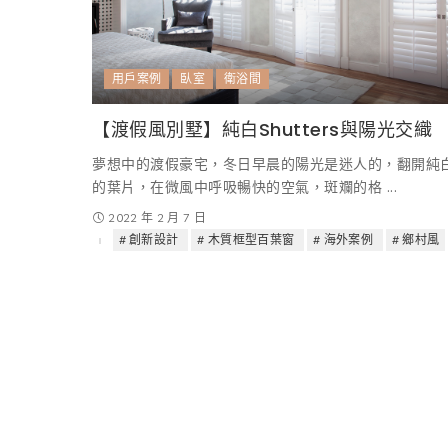
用戶案例
臥室
衛浴間
【渡假風別墅】純白Shutters與陽光交織
夢想中的渡假豪宅，冬日早晨的陽光是迷人的，翻開純
的葉片，在微風中呼吸暢快的空氣，斑斕的格
...
2022 年 2 月 7 日
創新設計
木質框型百葉窗
海外案例
鄉村風