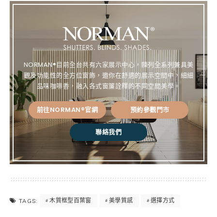
bo
re
Lin
ok
st
k
NORMAN®目前全台共有六家展示中心，陳列全系列兼具美
觀及功能性的全方位窗飾，邀你在舒適的展示空間中，細細
品味咖啡香，融入各式窗簾詮釋的不同空間美學。
前往NORMAN®官網
預約參觀門市
聯絡我們
木質框型百葉窗
美學質感
選擇方式
TAGS: