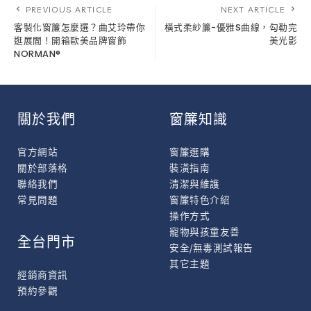
PREVIOUS ARTICLE
NEXT ARTICLE
客製化窗簾怎麼選？曲艾玲帶你
橫式柔紗簾-優雅S曲線，勾勒完
逛展間！開箱歐美品牌窗飾
美光影
NORMAN®
關於我們
窗簾知識
官方網站
窗簾選購
關於部落格
裝潢指南
聯絡我們
清潔與維護
常見問題
窗簾特色介紹
操作方式
寵物與孩童友善
全台門市
安全/無毒測試報告
其它主題
經銷商資訊
預約參觀