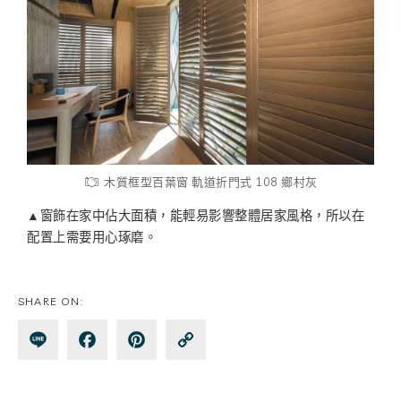
木質框型百葉窗 軌道折門式 108 鄉村灰
▲窗飾在家中佔大面積，能輕易影響整體居家風格，所以在
配置上需要用心琢磨。
SHARE ON:
Lin
Fa
Pin
Co
e
ce
te
py