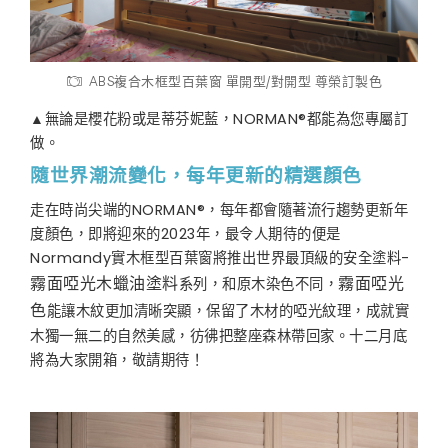
ABS複合木框型百葉窗 單開型/對開型 尊榮訂製色
▲無論是櫻花粉或是蒂芬妮藍，NORMAN®都能為您專屬訂
做。
隨世界潮流變化，每年更新的精選顏色
走在時尚尖端的NORMAN®，每年都會隨著流行趨勢更新年
度顏色，即將迎來的2023年，最令人期待的便是
Normandy實木框型百葉窗將推出世界最頂級的安全塗料-
系列，和原木染色不同，
霧面啞光木蠟油塗料
霧面啞光
能讓木紋更加清晰突顯，保留了木材的啞光紋理，成就實
色
木獨一無二的自然美感，彷彿把整座森林帶回家。十二月底
將為大家開箱，敬請期待！