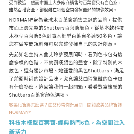
受到歡迎。然而市面上大多廠商銷售的百葉窗只有白色系，
雖然百搭安全，卻很難在每個空間發揮最好的視覺效果。
NORMAN®身為全球木百葉窗銷售之冠的品牌，提供
市面上最完整的Shutters百葉窗顏色，從基本款科技
木框型百葉窗6色到實木框型百葉窗多達50多色，讓
您在做空間規劃時可以完整發揮自己的設計創意。
先前知名主持人曲艾玲參觀展間時，看到色卡包有這
麼多樣的色階，不禁讚嘆顏色的豐富，除了特別的木
紋色，還有獨步市場、她鍾愛的黑色Shutters，滿足
了前衛時尚的設計品味。究竟讓艾曲玲驚豔的色卡包
有什麼祕密，這回讓我們一起開箱，看看豐富繽紛的
Shutters百葉窗顏色選項。
客製化窗簾怎麼選？曲艾玲帶你逛展間！開箱歐美品牌窗飾
NORMAN®
科技木框型百葉窗-
經典熱門6
色，為空間注入
新活力