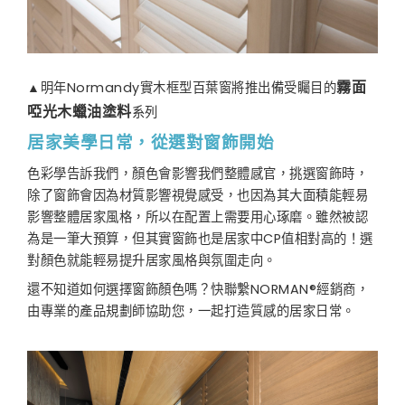
▲明年Normandy實木框型百葉窗將推出備受矚目的
霧面
系列
啞光木蠟油塗料
居家美學日常，從選對窗飾開始
色彩學告訴我們，顏色會影響我們整體感官，挑選窗飾時，
除了窗飾會因為材質影響視覺感受，也因為其大面積能輕易
影響整體居家風格，所以在配置上需要用心琢磨。雖然被認
為是一筆大預算，但其實窗飾也是居家中CP值相對高的！選
對顏色就能輕易提升居家風格與氛圍走向。
還不知道如何選擇窗飾顏色嗎？快聯繫NORMAN®經銷商，
由專業的產品規劃師協助您，一起打造質感的居家日常。