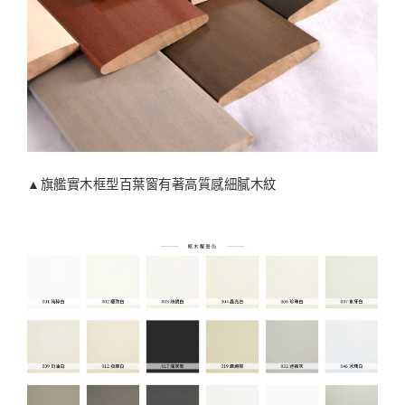
▲旗艦實木框型百葉窗有著高質感細膩木紋