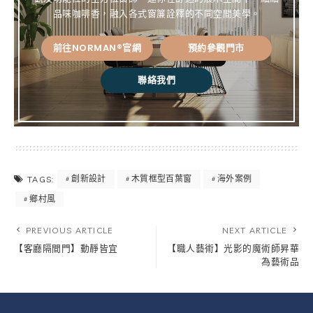
品味咖啡香，融入各式窗簾詮釋的不同空間美學。
前往NORMAN®官網
預約參觀門市
聯絡我們
創新設計
木質框型百葉窗
海外案例
TAGS:
鄉村風
PREVIOUS ARTICLE
NEXT ARTICLE
【客廳隔間門】動靜皆宜
【職人藝術】光影的魔術師昇華
為藝術品