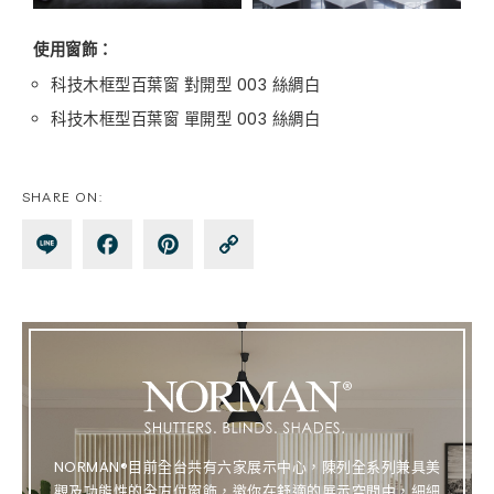
使用窗飾：
科技木框型百葉窗 對開型 003 絲綢白
科技木框型百葉窗 單開型 003 絲綢白
SHARE ON:
Lin
Fa
Pin
Co
e
ce
te
py
bo
re
Lin
ok
st
k
NORMAN®目前全台共有六家展示中心，陳列全系列兼具美
觀及功能性的全方位窗飾，邀你在舒適的展示空間中，細細