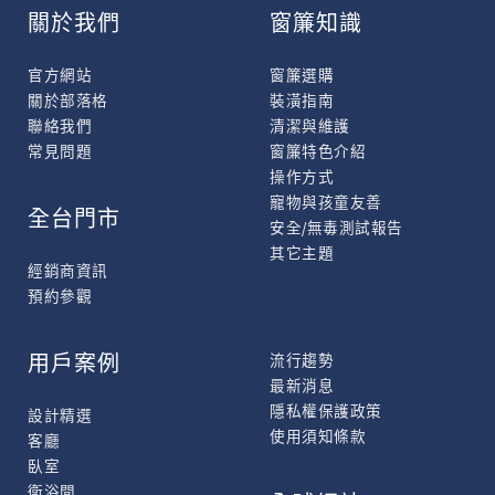
關於我們
窗簾知識
官方網站
窗簾選購
關於部落格
裝潢指南
聯絡我們
清潔與維護
常見問題
窗簾特色介紹
操作方式
寵物與孩童友善
全台門市
安全/無毒測試報告
其它主題
經銷商資訊
預約參觀
用戶案例
流行趨勢
最新消息
隱私權保護政策
設計精選
使用須知條款
客廳
臥室
衛浴間