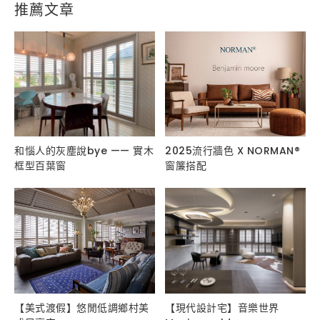
推薦文章
和惱人的灰塵說bye —— 實木
2025流行牆色 X NORMAN®
框型百葉窗
窗簾搭配
【美式渡假】悠閒低調鄉村美
【現代設計宅】音樂世界