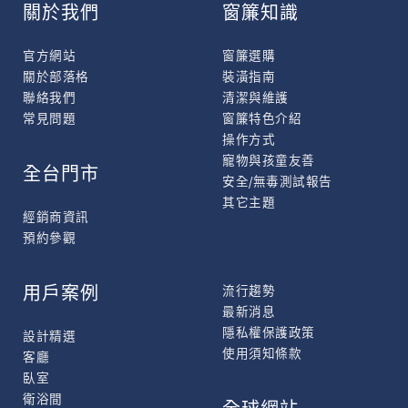
關於我們
窗簾知識
官方網站
窗簾選購
關於部落格
裝潢指南
聯絡我們
清潔與維護
常見問題
窗簾特色介紹
操作方式
寵物與孩童友善
全台門市
安全/無毒測試報告
其它主題
經銷商資訊
預約參觀
用戶案例
流行趨勢
最新消息
隱私權保護政策
設計精選
使用須知條款
客廳
臥室
衛浴間