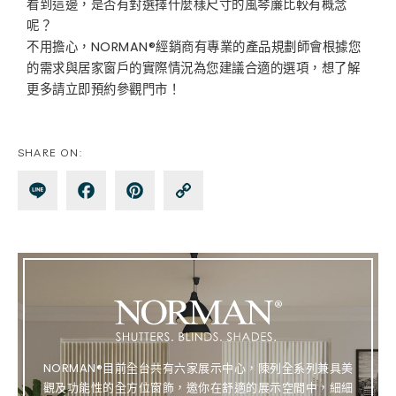
看到這邊，是否有對選擇什麼樣尺寸的風琴簾比較有概念
呢？
不用擔心，NORMAN®經銷商有專業的產品規劃師會根據您
的需求與居家窗戶的實際情況為您建議合適的選項，想了解
更多請立即預約參觀門市！
SHARE ON:
Lin
Fa
Pin
Co
e
ce
te
py
bo
re
Lin
ok
st
k
NORMAN®目前全台共有六家展示中心，陳列全系列兼具美
觀及功能性的全方位窗飾，邀你在舒適的展示空間中，細細