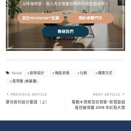
品味咖啡香，融入各式窗簾詮釋的不同空間美學。
前往NORMAN®官網
預約參觀門市
聯絡我們
創新設計
機能舒適
比較
選擇方式
TAGS:
風琴簾 (蜂巢簾)
PREVIOUS ARTICLE
NEXT ARTICLE
嬰兒房的設計靈感（上）
電動木質框型百葉窗-智慧旋鈕
遙控器榮獲 2019 年紅點大獎