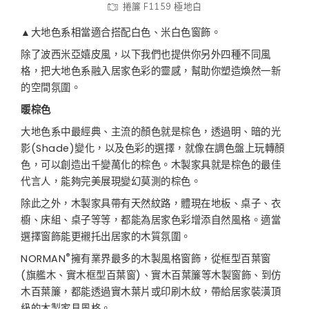
捲簾 F1159 極地白
▲大地色系相當適合搭配白色、米白色窗飾。
除了波西米亞嬉皮風，以下我們也提供你另外四種不同風
格，把大地色系融入居家色彩的靈感，幫助你塑造煥然一新
的空間氛圍。
暖棕色
大地色系中最經典、主流的顏色就是棕色，透過明、暗的光
影(Shade)變化，以及色彩的選擇，就像在調色盤上玩轉顏
色，可以創造出千變萬化的棕色。木製家具就是棕色的最佳
代言人，能夠完美展現變幻莫測的棕色。
除此之外，木製家具帶有天然紋路，體現在地板、桌子、衣
櫥、床組、桌子等等，都能為居家色彩增添自然風格。適當
選擇窗飾能更襯托出居家的木質氛圍。
®
NORMAN
擁有業界最多的木製風格窗飾，從框型百葉窗
(旗艦木、實木框型百葉窗)、實木百葉簾等木製窗飾、到仿
木百葉簾，都能透過實木葉片或印刷木紋，帶給居家裝潢頂
級的木製家具風格。