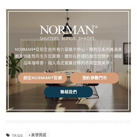
e
ce
te
py
bo
re
Lin
ok
st
k
NORMAN®目前全台共有六家展示中心，陳列全系列兼具美
觀及功能性的全方位窗飾，邀你在舒適的展示空間中，細細
品味咖啡香，融入各式窗簾詮釋的不同空間美學。
前往NORMAN®官網
預約參觀門市
聯絡我們
美學質感
TAGS: