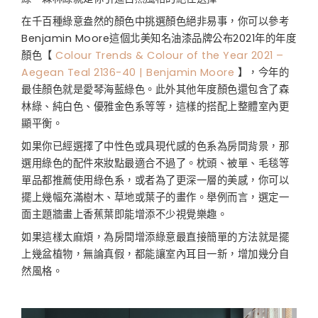
在千百種綠意盎然的顏色中挑選顏色絕非易事，你可以參考
Benjamin Moore這個北美知名油漆品牌公布2021年的年度
顏色【
Colour Trends & Colour of the Year 2021 –
Aegean Teal 2136-40 | Benjamin Moore
】，今年的
最佳顏色就是愛琴海藍綠色。此外其他年度顏色還包含了森
林綠、純白色、優雅金色系等等，這樣的搭配上整體室內更
顯平衡。
如果你已經選擇了中性色或具現代感的色系為房間背景，那
選用綠色的配件來妝點最適合不過了。枕頭、被單、毛毯等
單品都推薦使用綠色系，或者為了更深一層的美感，你可以
擺上幾幅充滿樹木、草地或葉子的畫作。舉例而言，選定一
面主題牆畫上香蕉葉即能增添不少視覺樂趣。
如果這樣太麻煩，為房間增添綠意最直接簡單的方法就是擺
上幾盆植物，無論真假，都能讓室內耳目一新，增加幾分自
然風格。