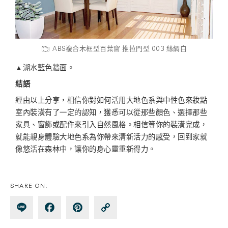
ABS複合木框型百葉窗 推拉門型 003 絲綢白
▲湖水藍色牆面。
結語
經由以上分享，相信你對如何活用大地色系與中性色來妝點
室內裝潢有了一定的認知，獲悉可以從那些顏色、選擇那些
家具、窗飾或配件來引入自然風格。相信等你的裝潢完成，
就能親身體驗大地色系為你帶來清新活力的感受，回到家就
像悠活在森林中，讓你的身心靈重新得力。
SHARE ON:
Lin
Fa
Pin
Co