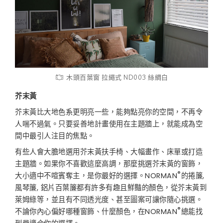
木頭百葉窗 拉繩式 ND003 絲綢白
芥末黃
芥末黃比大地色系更明亮一些，能夠點亮你的空間，不再令
人喘不過氣。只要妥善地計畫使用在主題牆上，就能成為空
間中最引人注目的焦點。
有些人會大膽地選用芥末黃扶手椅、大幅畫作、床單或打造
主題牆。如果你不喜歡這麼高調，那麼挑選芥末黃的窗飾，
®
大小適中不喧賓奪主，是你最好的選擇。NORMAN
的捲簾,
風琴簾, 鋁片百葉簾都有許多有趣且鮮豔的顏色，從芥末黃到
萊姆綠等，並且有不同透光度、甚至圖案可讓你隨心挑選。
®
不論你內心偏好哪種窗飾、什麼顏色，在NORMAN
總能找