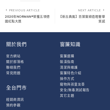
PREVIOUS ARTICLE
NEXT ARTICLE
2020年NORMAN®榮獲五項德
【新古典風】百葉窗締造輕奢華
國紅點大獎
質感
關於我們
窗簾知識
官方網站
窗簾選購
關於部落格
裝潢指南
聯絡我們
清潔與維護
常見問題
窗簾特色介紹
操作方式
寵物與孩童友善
全台門市
安全/無毒測試報告
其它主題
經銷商資訊
預約參觀