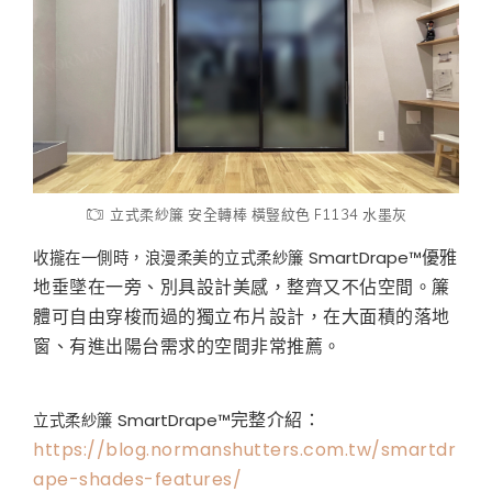
立式柔紗簾 安全轉棒 橫豎紋色 F1134 水墨灰
優雅
SmartDrape™
收攏在一側時，浪漫柔美的立式柔紗簾
地垂墜在一旁、別具設計美感，整齊又不佔空間。簾
體可自由穿梭而過的獨立布片設計，在大面積的落地
窗、有進出陽台需求的空間非常推薦。
完整介紹：
SmartDrape™
立式柔紗簾
https://blog.normanshutters.com.tw/smartdr
ape-shades-features/