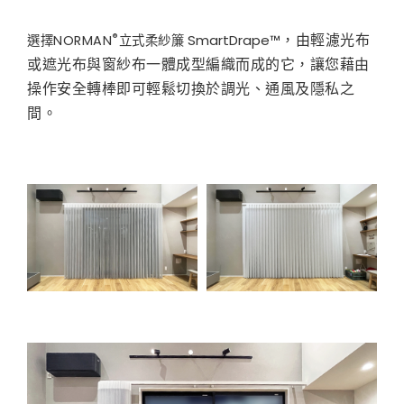
，由輕濾光布
®
SmartDrape™
選擇NORMAN
立式柔紗簾
或遮光布與窗紗布一體成型編織而成的它，讓您藉由
操作安全轉棒即可輕鬆切換於調光、通風及隱私之
間。