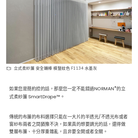
立式柔紗簾 安全轉棒 橫豎紋色 F1134 水墨灰
®
如果您是簡約控的話，那麼您一定不能錯過NORMAN
的立
。
SmartDrape™
式柔紗簾
傳統的布簾的布料選擇只能在一大片的半透光/不透光布或者
窗紗布兩者之間猶豫不決，如果真的想要調光的話，還得做
雙層布簾、十分厚重雜亂，且非要全開或者全關。