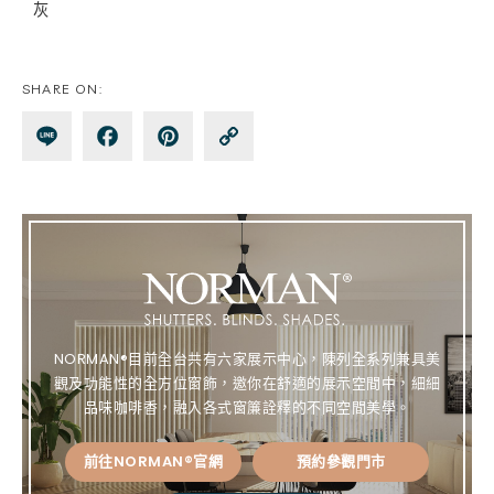
灰
SHARE ON:
Lin
Fa
Pin
Co
e
ce
te
py
bo
re
Lin
ok
st
k
NORMAN®目前全台共有六家展示中心，陳列全系列兼具美
觀及功能性的全方位窗飾，邀你在舒適的展示空間中，細細
品味咖啡香，融入各式窗簾詮釋的不同空間美學。
前往NORMAN®官網
預約參觀門市