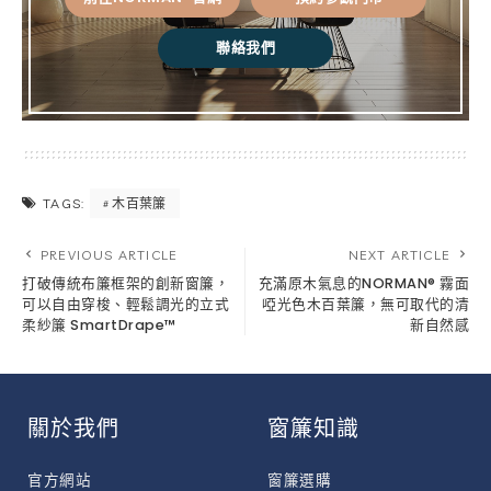
聯絡我們
木百葉簾
TAGS:
PREVIOUS ARTICLE
NEXT ARTICLE
打破傳統布簾框架的創新窗簾，
充滿原木氣息的NORMAN® 霧面
可以自由穿梭、輕鬆調光的立式
啞光色木百葉簾，無可取代的清
柔紗簾 SmartDrape™
新自然感
關於我們
窗簾知識
官方網站
窗簾選購