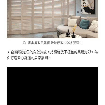
實木框型百葉窗 推拉門型 1003 萊茵白
▲
的內斂質感，持續綻放不褪色的美麗光彩，為
霧面啞光色
你打造安心舒適的居家氛圍。