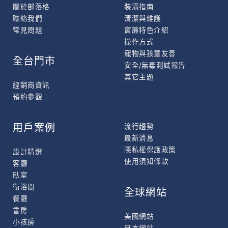
關於部落格
裝潢指南
聯絡我們
清潔與維護
常見問題
窗簾特色介紹
操作方式
寵物與孩童友善
全台門市
安全/無毒測試報告
其它主題
經銷商資訊
預約參觀
用戶案例
流行趨勢
最新消息
隱私權保護政策
設計精選
使用須知條款
客廳
臥室
衛浴間
全球網站
餐廳
書房
美國網站
小孩房