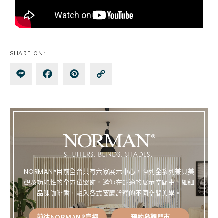
SHARE ON:
Lin
Fa
Pin
Co
e
ce
te
py
bo
re
Lin
ok
st
k
NORMAN®目前全台共有六家展示中心，陳列全系列兼具美
觀及功能性的全方位窗飾，邀你在舒適的展示空間中，細細
品味咖啡香，融入各式窗簾詮釋的不同空間美學。
前往NORMAN®官網
預約參觀門市