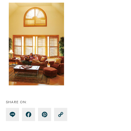
SHARE ON:
Lin
Fa
Pin
Co