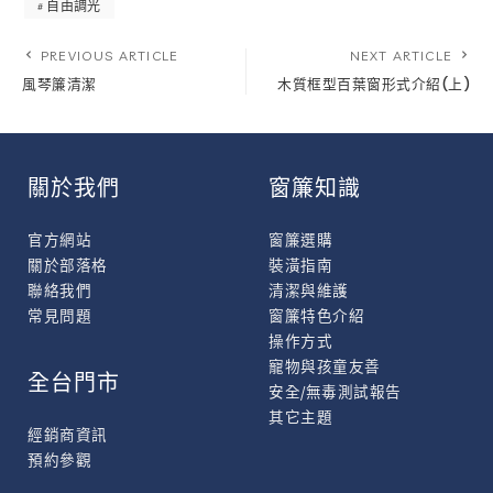
自由調光
PREVIOUS ARTICLE
NEXT ARTICLE
風琴簾清潔
木質框型百葉窗形式介紹(上)
關於我們
窗簾知識
官方網站
窗簾選購
關於部落格
裝潢指南
聯絡我們
清潔與維護
常見問題
窗簾特色介紹
操作方式
寵物與孩童友善
全台門市
安全/無毒測試報告
其它主題
經銷商資訊
預約參觀