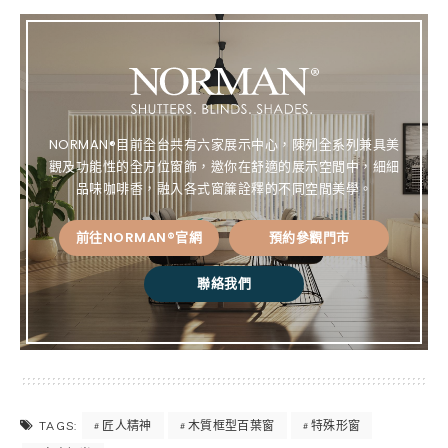
e
ce
te
py
bo
re
Lin
ok
st
k
NORMAN®目前全台共有六家展示中心，陳列全系列兼具美
觀及功能性的全方位窗飾，邀你在舒適的展示空間中，細細
品味咖啡香，融入各式窗簾詮釋的不同空間美學。
前往NORMAN®官網
預約參觀門市
聯絡我們
匠人精神
木質框型百葉窗
特殊形窗
TAGS: