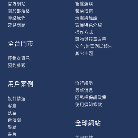
官方網站
窗簾選購
關於部落格
裝潢指南
聯絡我們
清潔與維護
常見問題
窗簾特色介紹
操作方式
寵物與孩童友善
全台門市
安全/無毒測試報告
其它主題
經銷商資訊
預約參觀
用戶案例
流行趨勢
最新消息
隱私權保護政策
設計精選
使用須知條款
客廳
臥室
衛浴間
全球網站
餐廳
書房
美國網站