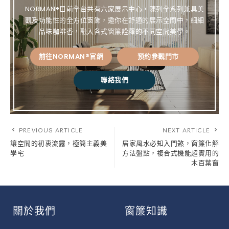
NORMAN®目前全台共有六家展示中心，陳列全系列兼具美
觀及功能性的全方位窗飾，邀你在舒適的展示空間中，細細
品味咖啡香，融入各式窗簾詮釋的不同空間美學。
前往NORMAN®官網
預約參觀門市
聯絡我們
PREVIOUS ARTICLE
NEXT ARTICLE
讓空間的初衷流露，極簡主義美
居家風水必知入門煞，窗簾化解
學宅
方法盤點，複合式機能超實用的
木百葉窗
關於我們
窗簾知識