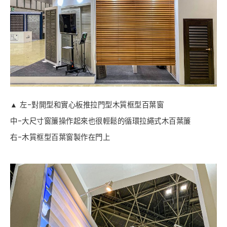
▲ 左-對開型和實心板推拉門型木質框型百葉窗
中-大尺寸窗簾操作起來也很輕鬆的循環拉繩式木百葉簾
右-木質框型百葉窗製作在門上