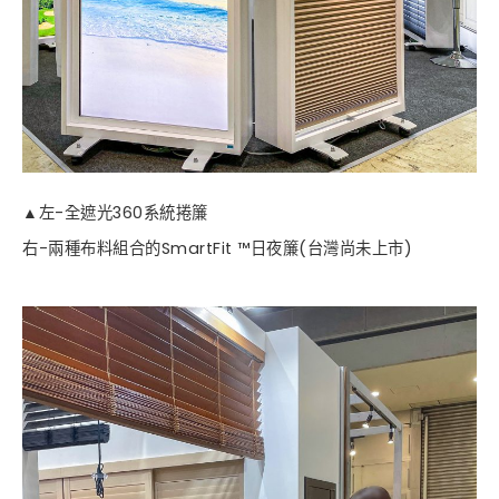
▲左-全遮光360系統捲簾
右-兩種布料組合的SmartFit ™日夜簾(台灣尚未上市)