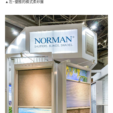
▲左-優雅的橫式柔紗簾