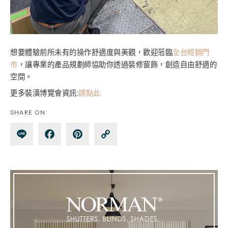
想要體驗前所未有的操作舒適度與美觀，歡迎蒞臨
全台經銷門
市
，讓專業的產品規劃師協助你透過裝修窗飾，創造自由舒適的
空間。
更多裝潢博覽會資訊:
請點此
SHARE ON:
Lin
Fa
Pin
Co
e
ce
te
py
bo
re
Lin
ok
st
k