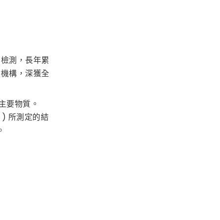
的檢測，長年累
驗機構，深獲全
兩大主要物質。
法 ) 所測定的結
。