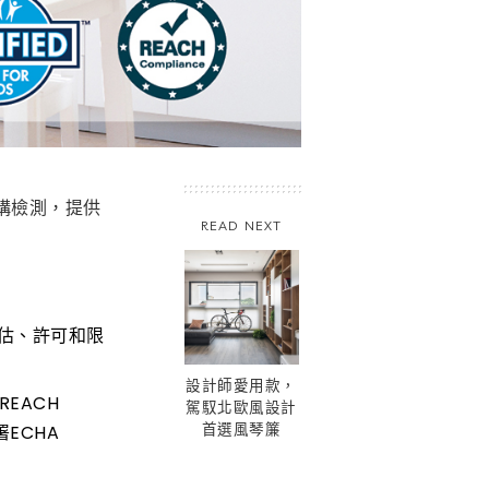
構檢測，提供
READ NEXT
註冊、評估、許可和限
設計師愛用款，
EACH
駕馭北歐風設計
首選風琴簾
署ECHA