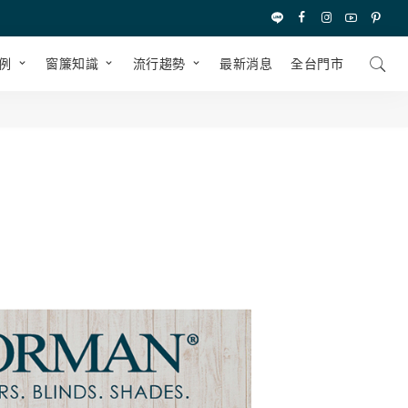
例
窗簾知識
流行趨勢
最新消息
全台⾨市