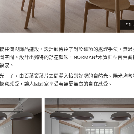
複裝潢與飾品擺設。設計師傳達了對於細節的處理手法，無過
圍空間。設計出獨特的舒適韻味，NORMAN®木質框型百葉窗
福感。
光」了，由百葉窗葉片之間灑入恰到好處的自然光。陽光均勻
愜意感受，讓人回到家享受著無憂無慮的自在感受。