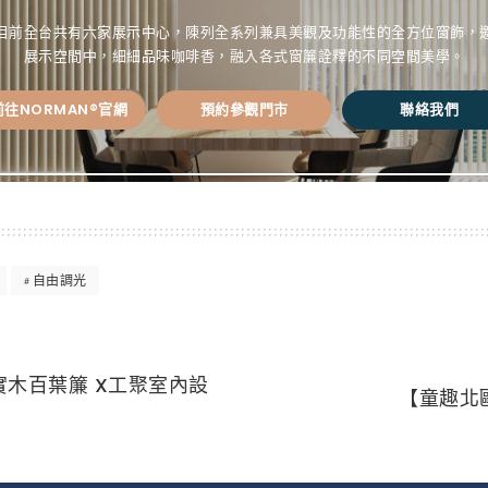
N®目前全台共有六家展示中心，陳列全系列兼具美觀及功能性的全方位窗飾，
展示空間中，細細品味咖啡香，融入各式窗簾詮釋的不同空間美學。
前往NORMAN®官網
預約參觀門市
聯絡我們
自由調光
實木百葉簾 X工聚室內設
【童趣北