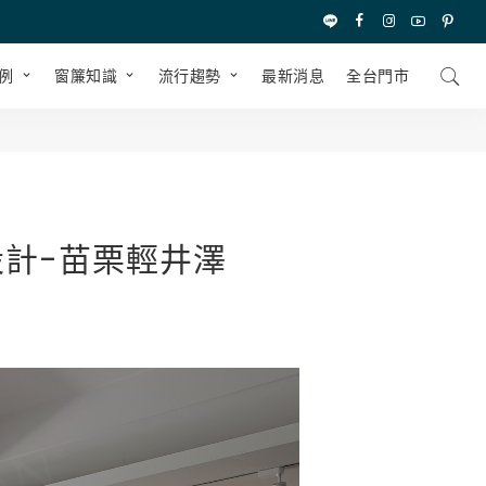
例
窗簾知識
流行趨勢
最新消息
全台⾨市
設計-苗栗輕井澤