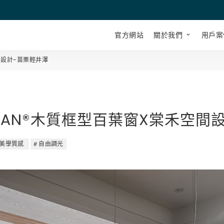
官方網站
關於我們
用戶案
間設計-苗栗輕井澤
MAN®木質框型百葉窗X棠禾空間
美學質感
自由調光