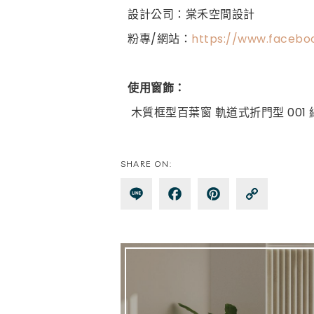
設計公司：棠禾空間設計
粉專
/
網站：
https://www.facebo
使用窗飾：
木質框型百葉窗
軌道式折門型
001
SHARE ON:
Lin
Fa
Pin
Co
e
ce
te
py
bo
re
Lin
ok
st
k