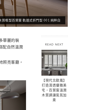
木質框型百葉窗 軌道式折門型 001 純粹白
多華麗的裝
READ NEXT
搭配自然溫潤
地照亮客廳，
【現代北歐風】
打造清透優雅美
宅，百葉窗溫潤
木質調讓氣氛加
乘