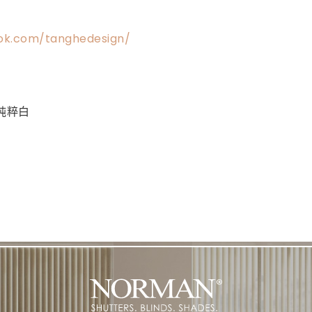
ok.com/tanghedesign/
純粹白