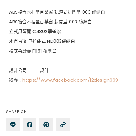
ABS複合木框型百葉窗 軌道式折門型 003 絲綢白
ABS複合木框型百葉窗 對開型 003 絲綢白
立式風琴簾 C4802翠雀紫
木百葉簾 無拉繩式 ND003絲綢白
橫式柔紗簾 F1191 夜幕黑
設計公司：一二設計
粉專：
https://www.facebook.com/12design999
SHARE ON:
Lin
Fa
Pin
Co