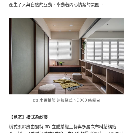
產生了人與自然的互動，牽動著內心情緒的氛圍。
木百葉簾 無拉繩式 ND003 絲綢白
【臥室】橫式柔紗簾
橫式柔紗簾由獨特 3D 立體編織工藝與多層次布料結構結