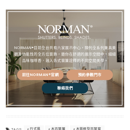
e
ce
te
py
bo
re
Lin
ok
st
k
NORMAN®目前全台共有六家展示中心，陳列全系列兼具美
觀及功能性的全方位窗飾，邀你在舒適的展示空間中，細細
品味咖啡香，融入各式窗簾詮釋的不同空間美學。
前往NORMAN®官網
預約參觀門市
聯絡我們
日式風
木百葉簾
木質框型百葉窗
TAGS: