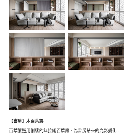
【書房】
木百葉簾
百葉簾選用俐落的無拉繩百葉簾，為書房帶來的光影變化，