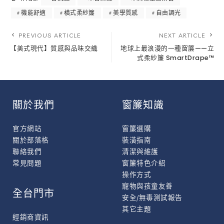
機能舒適
橫式柔紗簾
美學質感
自由調光
PREVIOUS ARTICLE
NEXT ARTICLE
【美式現代】質感與品味交織
地球上最浪漫的一種窗簾——立
式柔紗簾 SmartDrape™
關於我們
窗簾知識
官方網站
窗簾選購
關於部落格
裝潢指南
聯絡我們
清潔與維護
常見問題
窗簾特色介紹
操作方式
寵物與孩童友善
全台門市
安全/無毒測試報告
其它主題
經銷商資訊