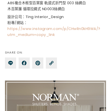
ABS複合木框型百葉窗 軌道式折門型 003 絲綢白
木百葉簾 循環拉繩式 ND003絲綢白
設計公司：Ting Interior_Design
粉專/網站：
https://www.instagram.com/p/CHwRn0kH9WA/?
utm_medium=copy_link
SHARE ON:
Lin
Fa
Pin
Co
e
ce
te
py
bo
re
Lin
ok
st
k