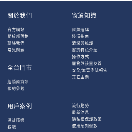
關於我們
窗簾知識
官方網站
窗簾選購
關於部落格
裝潢指南
聯絡我們
清潔與維護
常見問題
窗簾特色介紹
操作方式
寵物與孩童友善
全台門市
安全/無毒測試報告
其它主題
經銷商資訊
預約參觀
用戶案例
流行趨勢
最新消息
隱私權保護政策
設計精選
使用須知條款
客廳