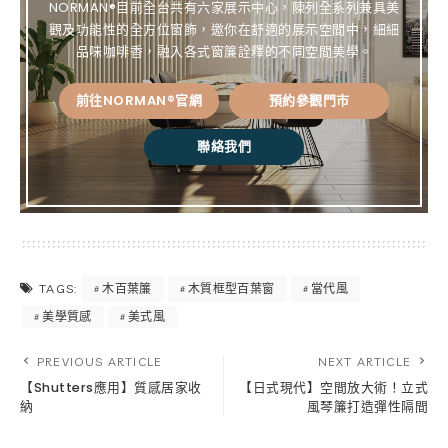
NORMAN®目前全台共有六家展示中心，陳列全系列兼具美
觀及功能性的全方位窗飾，邀你在舒適的展示空間中，細細
品味咖啡香，融入各式窗簾詮釋的不同空間美學。
前往NORMAN®官網
預約參觀門市
聯絡我們
木百葉簾
木質框型百葉窗
當代風
TAGS:
美學質感
美式風
PREVIOUS ARTICLE
NEXT ARTICLE
【Shutters應用】質感居家收
【日式現代】空間放大術！立式
納
風琴簾打造彈性隔間