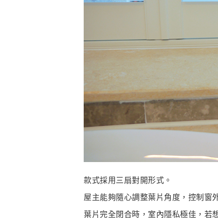
款式採用三扇對開形式。
屋主能夠隨心調整葉片角度，控制窗
葉片完全閉合時，室內隱私極佳，若