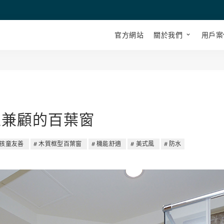
官方網站
關於我們
用戶案
私兼顧的百葉窗
孩童友善
木質框型百葉窗
機能舒適
美式風
防水