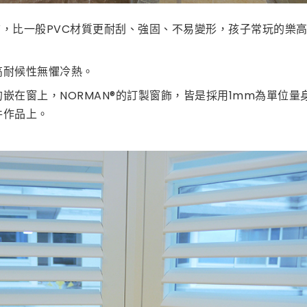
材質，比一般PVC材質更耐刮、強固、不易變形，孩子常玩的樂
高耐候性無懼冷熱。
嵌在窗上，NORMAN®的訂製窗飾，皆是採用1mm為單位量
件作品上。