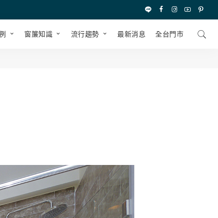
例
窗簾知識
流行趨勢
最新消息
全台⾨市