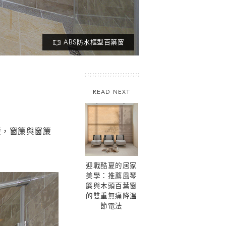
ABS防水框型百葉窗
READ NEXT
簾，窗簾與窗簾
迎戰酷夏的居家
美學：推薦風琴
簾與木頭百葉窗
的雙重無痛降溫
節電法