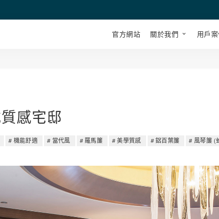
官方網站
關於我們
用戶案
式質感宅邸
機能舒適
當代風
羅馬簾
美學質感
鋁百葉簾
風琴簾 (