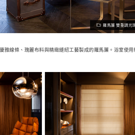
羅馬簾 雙重調光珠鏈
優雅線條、瑰麗布料與精緻縫紉工藝製成的羅馬簾。浴室使用