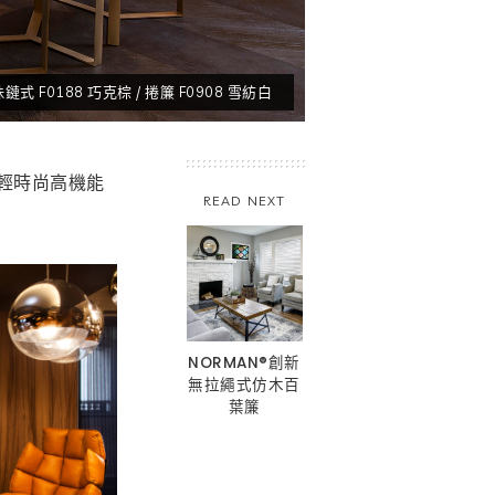
式 F0188 巧克棕 / 捲簾 F0908 雪紡白
輕時尚高機能
READ NEXT
NORMAN®創新
無拉繩式仿木百
葉簾