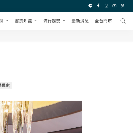
例
窗簾知識
流行趨勢
最新消息
全台⾨市
蜂巢簾)