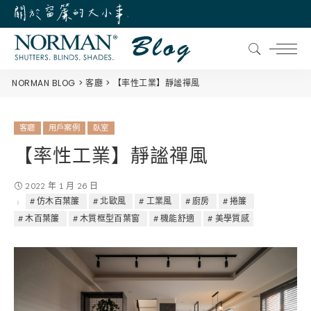
NORMAN BLOG
客廳
【率性工業】靜謐禪風
客廳
用戶案例
臥室
【率性工業】靜謐禪風
2022 年 1 月 26 日
仿木百葉簾
北歐風
工業風
廚房
捲簾
木百葉簾
木質框型百葉窗
機能舒適
美學質感