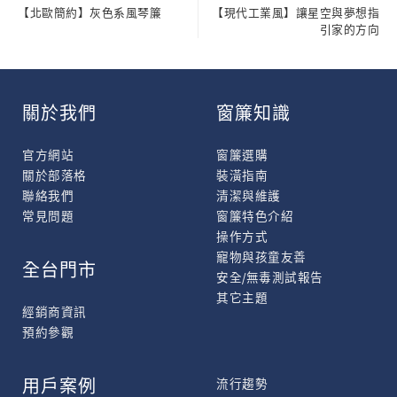
【北歐簡約】灰色系風琴簾
【現代工業風】讓星空與夢想指
引家的方向
關於我們
窗簾知識
官方網站
窗簾選購
關於部落格
裝潢指南
聯絡我們
清潔與維護
常見問題
窗簾特色介紹
操作方式
寵物與孩童友善
全台門市
安全/無毒測試報告
其它主題
經銷商資訊
預約參觀
用戶案例
流行趨勢