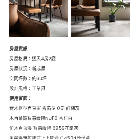
房屋資訊
房屋格局：透天4房2廳
房屋狀況：新成屋
空間坪數：約60坪
設計風格：工業風
使用窗飾：
實木框型百葉窗 折窗型 051 紅棕灰
木百葉簾智慧緩降ND110 杏仁白
仿木百葉簾 智慧緩降 6959花崗灰
風琴簾無拉繩式上下開合 C4504沙漠黃