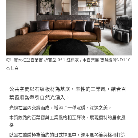
實木框型百葉窗 折窗型 051 紅棕灰 / 木百葉簾 智慧緩降ND110
杏仁白
公共空間以石紋板材為基底，率性的工業風，結合百
葉窗順勢牽引自然光湧入，
光線在室內交織而成，增添了一種沉穩、深邃之美。
木質紋路的百葉窗與工業風格相互輝映，展現獨特的居家風
格
臥室在整體極為簡約的日式禪風中，運用風琴簾與格柵打造