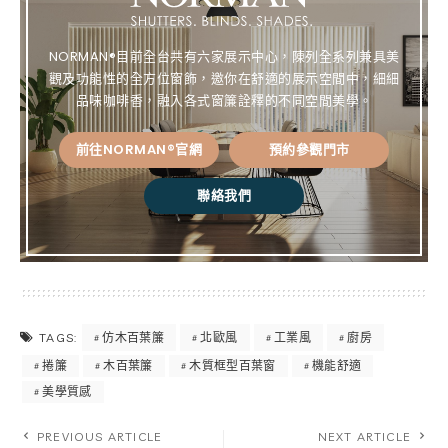
ok
st
k
NORMAN®目前全台共有六家展示中心，陳列全系列兼具美
觀及功能性的全方位窗飾，邀你在舒適的展示空間中，細細
品味咖啡香，融入各式窗簾詮釋的不同空間美學。
前往NORMAN®官網
預約參觀門市
聯絡我們
仿木百葉簾
北歐風
工業風
廚房
TAGS:
捲簾
木百葉簾
木質框型百葉窗
機能舒適
美學質感
PREVIOUS ARTICLE
NEXT ARTICLE