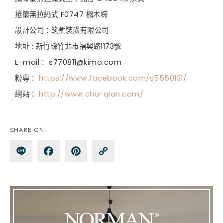
捲簾無拉繩式 F0747 楓木棕
設計公司：筑塹裝潢有限公司
地址 : 新竹縣竹北市福興路1173號
E-mail： s770811@kimo.com
粉專：
https://www.facebook.com/s5550131/
網站：
http://www.chu-qian.com/
SHARE ON:
Lin
Fa
Pin
Co
e
ce
te
py
bo
re
Lin