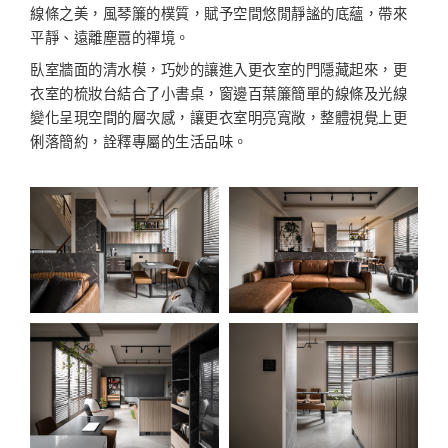
線條之美，風琴簾的樸質，賦予空間悠閒靜謐的底蘊，帶來
平靜、遠離塵囂的禪境。
臥室牆面的清水模，巧妙的讓進入更衣室的門隱藏起來，更
衣室的梳妝台結合了小書桌，窗邊百葉簾簡單的線條及光線
變化呈現空間的層次感，讓更衣室明亮寬敞，整體視覺上更
俐落簡約，詮釋專屬的生活品味。