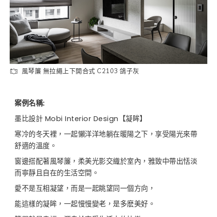
風琴簾 無拉繩上下開合式 C2103 鴿子灰
案例名稱:
墨比設計 Mobi Interior Design【凝眸】
寒冷的冬天裡，一起懶洋洋地躺在暖陽之下，享受陽光來帶
舒適的溫度。
窗邊搭配著風琴簾，柔美光影交織於室內，雅致中帶出恬淡
而寧靜且自在的生活空間。
愛不是互相凝望，而是一起眺望同一個方向，
能這樣的凝眸，一起慢慢變老，是多麽美好。