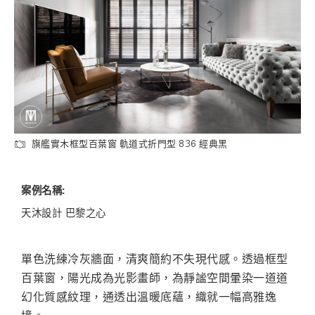
旗艦實木框型百葉窗 軌道式折門型 836 經典黑
案例名稱:
天沐設計 巴黎之心
單色洗練冷灰牆面，清爽簡約不失現代感。透過框型
百葉窗，陽光成為光影畫師，為靜謐空間暈染一道道
幻化質感紋理，通透出溫暖底蘊，織就一幅高雅逸