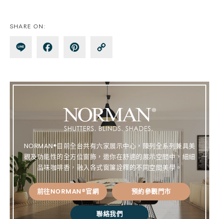
SHARE ON:
Lin
Fa
Pin
Co
e
ce
te
py
bo
re
Lin
ok
st
k
NORMAN®目前全台共有六家展示中心，陳列全系列兼具美
觀及功能性的全方位窗飾，邀你在舒適的展示空間中，細細
品味咖啡香，融入各式窗簾詮釋的不同空間美學。
前往NORMAN®官網
預約參觀門市
聯絡我們