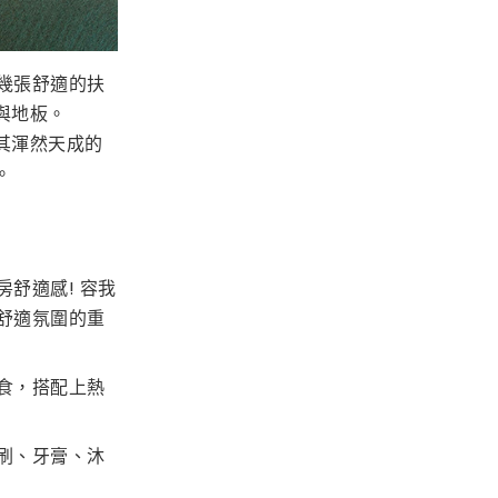
幾張舒適的扶
與地板。
其渾然天成的
。
舒適感! 容我
舒適氛圍的重
食，搭配上熱
刷、牙膏、沐