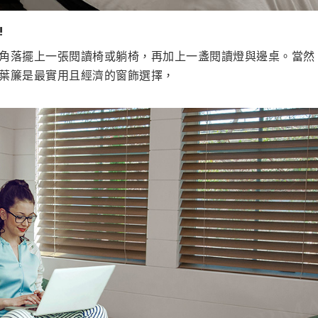
!
角落擺上一張閱讀椅或躺椅，再加上一盞閱讀燈與邊桌。當然
葉簾是最實用且經濟的窗飾選擇，