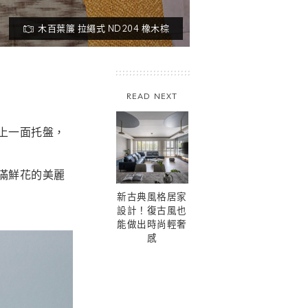
木百葉簾 拉繩式 ND204 橡木棕
READ NEXT
上一面托盤，
滿鮮花的美麗
新古典風格居家
設計！復古風也
能做出時尚輕奢
感