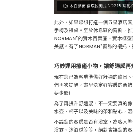
木百葉窗 循環拉繩式 ND215 茶褐
此外，如果您想打造一個五星酒店客
手椅及邊桌。至於休息區的窗飾，推薦
®
NORMAN
的實木百葉簾、實木框型
®
美感。有了NORMAN
窗飾的襯托，
巧妙運用療癒小物，讓舒適感再
現在您已為客房準備好舒適的寢具、
們再次提醒，盡早決定好客房的窗飾
要步驟!
為了再提升舒適感，不一定要真的像
水壺、杯子以及美味的茶和點心，溫
不論您的客房是否有浴室，為客人準
浴露、沐浴球等等，絕對會讓您的客