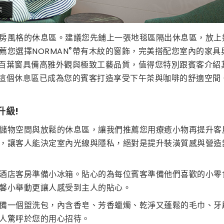
棕
房風格的休息區。建議您先鋪上一張地毯區隔出休息區，放上
®
您選擇NORMAN
帶有木紋的窗飾，完美搭配您室內的家具
百葉窗具備高雅外觀與極致工藝品質，值得您特別跟賓客介紹
這個休息區已成為您的賓客打造享受下午茶與咖啡的舒適空間
升級!
儲物空間與放鬆的休息區，讓我們推薦您用療癒小物再提升客房
，讓客人能決定室內光線與隱私，絕對是提升裝潢質感與營造
酒店客房準備小冰箱。貼心的為每位賓客準備他們喜歡的小零
馨小舉動更讓人感受到主人的貼心。
備一個盥洗包，內含香皂、芳香蠟燭、乾淨又蓬鬆的毛巾、牙
人驚呼於您的用心招待。