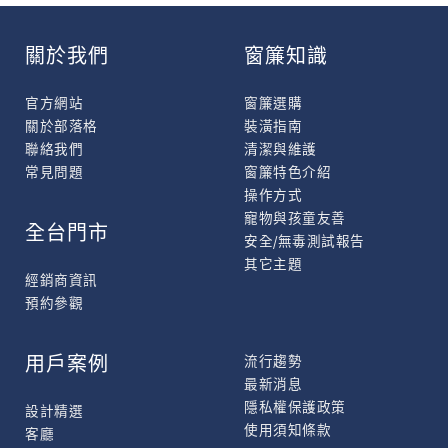
關於我們
窗簾知識
官方網站
窗簾選購
關於部落格
裝潢指南
聯絡我們
清潔與維護
常見問題
窗簾特色介紹
操作方式
寵物與孩童友善
全台門市
安全/無毒測試報告
其它主題
經銷商資訊
預約參觀
用戶案例
流行趨勢
最新消息
隱私權保護政策
設計精選
使用須知條款
客廳