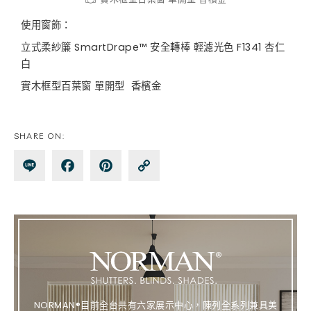
使用窗飾：
立式柔紗簾 SmartDrape™ 安全轉棒 輕濾光色 F1341 杏仁
白
實木框型百葉窗 單開型 香檳金
SHARE ON:
Lin
Fa
Pin
Co
e
ce
te
py
bo
re
Lin
ok
st
k
NORMAN®目前全台共有六家展示中心，陳列全系列兼具美