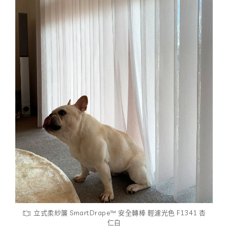
立式柔紗簾 SmartDrape™ 安全轉棒 輕濾光色 F1341 杏
仁白