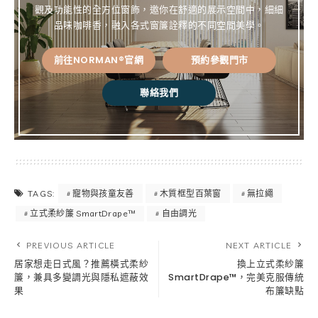
觀及功能性的全方位窗飾，邀你在舒適的展示空間中，細細
品味咖啡香，融入各式窗簾詮釋的不同空間美學。
前往NORMAN®官網
預約參觀門市
聯絡我們
寵物與孩童友善
木質框型百葉窗
無拉繩
TAGS:
立式柔紗簾 SmartDrape™
自由調光
PREVIOUS ARTICLE
NEXT ARTICLE
居家想走日式風？推薦橫式柔紗
換上立式柔紗簾
簾，兼具多變調光與隱私遮蔽效
SmartDrape™，完美克服傳統
果
布簾缺點