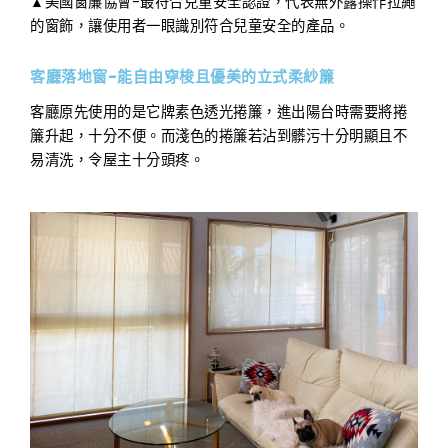
▲美國窗簾協會-最符合兒童安全認證，代表無外露操作拉繩
的窗飾，讓使用者一眼識別符合兒童安全的產品。
客廳落地窗-能自由穿梭且優美的立式柔紗簾
客廳原先使用的是它牌素色透光捲簾，進出陽台時需要將捲
簾升起，十分不便。而淺色的捲簾若沾到髒污十分明顯且不
易清洗，令屋主十分頭疼。