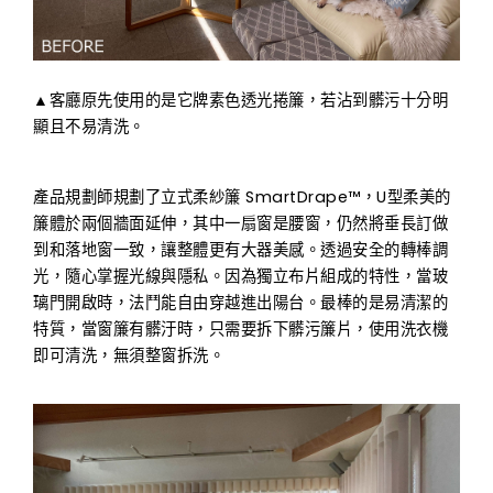
▲客廳原先使用的是它牌素色透光捲簾，若沾到髒污十分明
顯且不易清洗。
產品規劃師規劃了立式柔紗簾 SmartDrape™，U型柔美的
簾體於兩個牆面延伸，其中一扇窗是腰窗，仍然將垂長訂做
到和落地窗一致，讓整體更有大器美感。透過安全的轉棒調
光，隨心掌握光線與隱私。因為獨立布片組成的特性，當玻
璃門開啟時，法鬥能自由穿越進出陽台。最棒的是易清潔的
特質，當窗簾有髒汙時，只需要拆下髒污簾片，使用洗衣機
即可清洗，無須整窗拆洗。