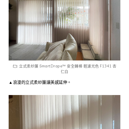
立式柔紗簾 SmartDrape™ 安全轉棒 輕濾光色 F1341 杏
仁白
▲浪漫的立式柔紗簾讓美感延伸。