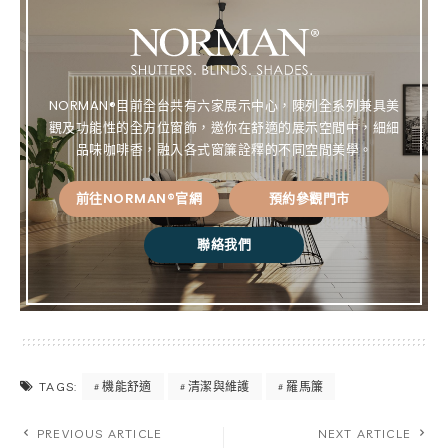
bo
re
Lin
ok
st
k
NORMAN®目前全台共有六家展示中心，陳列全系列兼具美
觀及功能性的全方位窗飾，邀你在舒適的展示空間中，細細
品味咖啡香，融入各式窗簾詮釋的不同空間美學。
前往NORMAN®官網
預約參觀門市
聯絡我們
機能舒適
清潔與維護
羅馬簾
TAGS:
PREVIOUS ARTICLE
NEXT ARTICLE