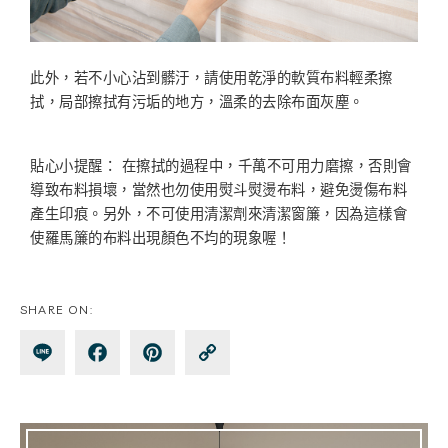
此外，若不小心沾到髒汙，請使用乾淨的軟質布料輕柔擦
拭，局部擦拭有污垢的地方，溫柔的去除布面灰塵。
貼心小提醒： 在擦拭的過程中，千萬不可用力磨擦，否則會
導致布料損壞，當然也勿使用熨斗熨燙布料，避免燙傷布料
產生印痕。另外，不可使用清潔劑來清潔窗簾，因為這樣會
使羅馬簾的布料出現顏色不均的現象喔！
SHARE ON:
Lin
Fa
Pin
Co
e
ce
te
py