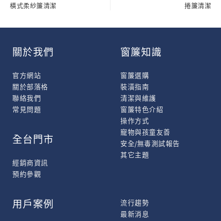
橫式柔紗簾清潔
捲簾清潔
關於我們
窗簾知識
官方網站
窗簾選購
關於部落格
裝潢指南
聯絡我們
清潔與維護
常見問題
窗簾特色介紹
操作方式
寵物與孩童友善
全台門市
安全/無毒測試報告
其它主題
經銷商資訊
預約參觀
用戶案例
流行趨勢
最新消息