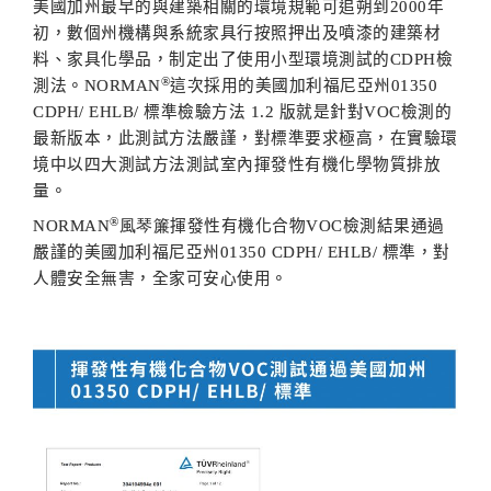
美國加州最早的與建築相關的環境規範可追朔到
2000
年
初，數個州機構與系統家具行按照押出及噴漆的建築材
料、家具化學品，制定出了使用小型環境測試的
CDPH
檢
®
測法。
NORMAN
這次採用的美國加利福尼亞州
01350
CDPH/ EHLB/
標準檢驗方法
1.2
版就是針對
VOC
檢測的
最新版本，此測試方法嚴謹，對標準要求極高，在實驗環
境中以四大測試方法測試室內揮發性有機化學物質排放
量。
®
NORMAN
風琴簾
揮發性有機化合物
VOC
檢測結果通過
嚴謹的美國加利福尼亞州
01350 CDPH/ EHLB/
標準，對
人體安全無害，全家可安心使用。