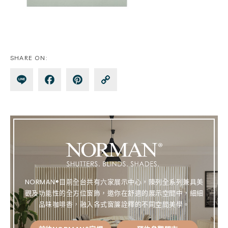
SHARE ON:
Lin
Fa
Pin
Co
e
ce
te
py
bo
re
Lin
ok
st
k
NORMAN®目前全台共有六家展示中心，陳列全系列兼具美
觀及功能性的全方位窗飾，邀你在舒適的展示空間中，細細
品味咖啡香，融入各式窗簾詮釋的不同空間美學。