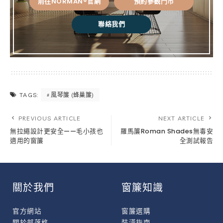
前往NORMAN®官網
預約參觀門市
聯絡我們
風琴簾 (蜂巢簾)
TAGS:
PREVIOUS ARTICLE
NEXT ARTICLE
無拉繩設計更安全——毛小孩也
羅馬簾Roman Shades無毒安
適用的窗簾
全測試報告
關於我們
窗簾知識
官方網站
窗簾選購
關於部落格
裝潢指南