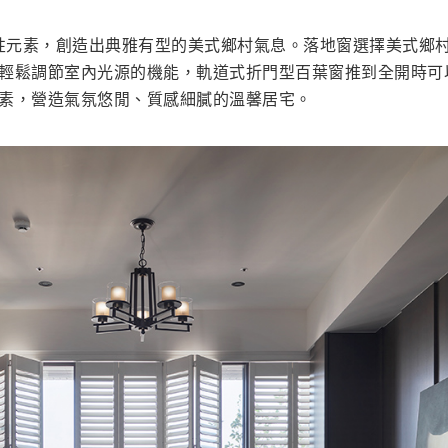
個性元素，創造出典雅有型的美式鄉村氣息。落地窗選擇美式鄉
輕鬆調節室內光源的機能，軌道式折門型百葉窗推到全開時可
素，營造氣氛悠閒、質感細膩的溫馨居宅。