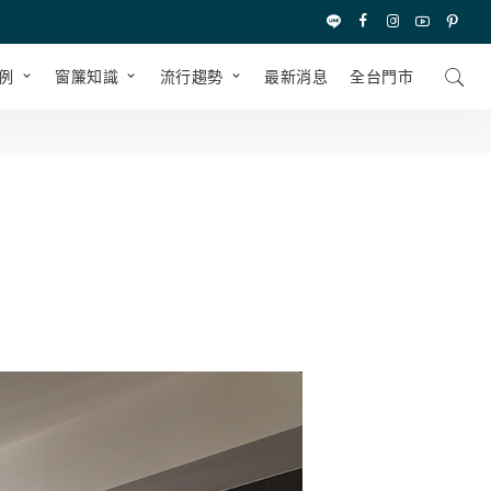
例
窗簾知識
流行趨勢
最新消息
全台⾨市