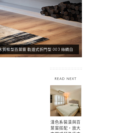
木質框型百葉窗 軌道式折門型 003 絲綢白
READ NEXT
淺色系裝潢與百
葉窗搭配，放大