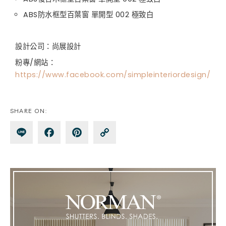
ABS防水框型百葉窗 單開型 002 極致白
設計公司：尚展設計
粉專/網站：
https://www.facebook.com/simpleinteriordesign/
SHARE ON:
Lin
Fa
Pin
Co
e
ce
te
py
bo
re
Lin
ok
st
k