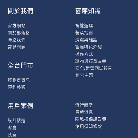
關於我們
窗簾知識
官方網站
窗簾選購
關於部落格
裝潢指南
聯絡我們
清潔與維護
常見問題
窗簾特色介紹
操作方式
寵物與孩童友善
全台門市
安全/無毒測試報告
其它主題
經銷商資訊
預約參觀
用戶案例
流行趨勢
最新消息
隱私權保護政策
設計精選
使用須知條款
客廳
臥室