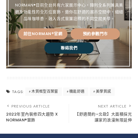
NORMAN®目前全台共有六家展示中心，陳列全系列兼具美
觀及功能性的全方位窗飾，邀你在舒適的展示空間中，細細
品味咖啡香，融入各式窗簾詮釋的不同空間美學。
前往NORMAN®官網
預約參觀門市
聯絡我們
木質框型百葉窗
機能舒適
美學質感
TAGS:
PREVIOUS ARTICLE
NEXT ARTICLE
2022年室內裝修四大趨勢 X
【舒適簡約–北歐】大面積採光
NORMAN®窗飾
讓家的浪漫無限延伸