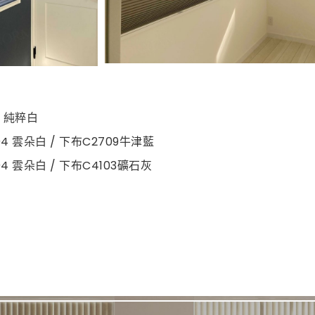
1
純粹白
04
雲朵白 /
下布
C2709
牛津藍
 雲朵白 / 下布C4103礦石灰