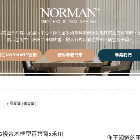
N®目前全台共有六家展示中心，陳列全系列兼具美觀及功能性的全方位窗飾，
展示空間中，細細品味咖啡香，融入各式窗簾詮釋的不同空間美學。
前往NORMAN®官網
預約參觀門市
聯絡我們
風琴簾 (蜂巢簾)
S複合木框型百葉窗x禾川
你不知道的事