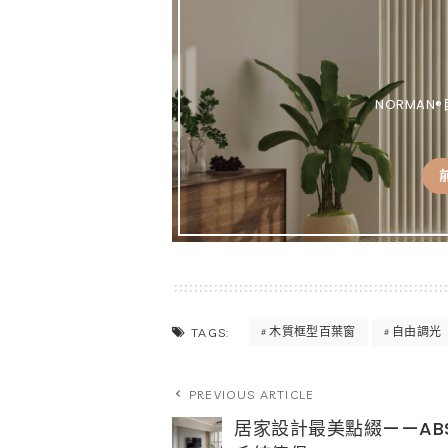
bo
re
Lin
ok
st
k
NORMA
木質框型百葉窗
自由調光
TAGS:
PREVIOUS ARTICLE
居家設計最美點綴——AB