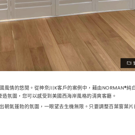
國風情的悠閒。從神奈川K客戶的案例中，藉由NORMAN®純
營造氛圍，您可以感受到美國西海岸風格的清爽客廳。
出朝氣蓬勃的氛圍，一眼望去生機無限。只要調整百葉窗葉片