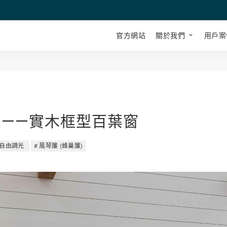
官方網站
關於我們
用戶案
——實木框型百葉窗
自由調光
風琴簾 (蜂巢簾)