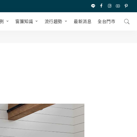
例
窗簾知識
流行趨勢
最新消息
全台⾨市