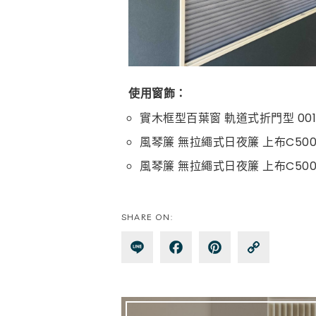
使用窗飾：
實木框型百葉窗
軌道式折門型
00
風琴簾
無拉繩式日夜簾
上布
C50
風琴簾 無拉繩式日夜簾 上布C5004
SHARE ON:
Lin
Fa
Pin
Co
e
ce
te
py