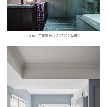
仿木百葉簾 無拉繩式P003 絲綢白