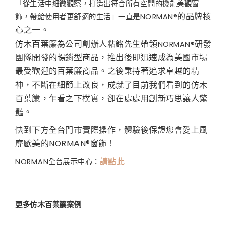
「從生活中細微觀察，打造出符合所有空間的機能美觀窗
的品牌核
飾，帶給使用者更舒適的生活」一直是
NORMAN®
心之一。
仿木百葉簾為公司創辦人粘銘先生帶領
研發
NORMAN®
團隊開發的暢銷型商品，推出後即迅速成為美國市場
最受歡迎的百葉簾商品。之後秉持著追求卓越的精
神，不斷在細節上改良，成就了目前我們看到的仿木
百葉簾，乍看之下樸實，卻在處處用創新巧思讓人驚
豔。
快到下方全台門市實際操作，體驗後保證您會愛上風
靡歐美的
NORMAN®
窗飾！
請點此
NORMAN全台展示中心：
更多仿木百葉簾案例