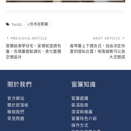
仿木百葉簾
TAGS:
PREVIOUS ARTICLE
NEXT ARTICLE
莫蘭迪美學住宅，家裡就是調色
風琴簾上下開合式，自由決定你
盤，百葉簾輕鬆調光、柔化整體
要的隱私位置！俐落線條可以放
空間設計
大空間感
關於我們
窗簾知識
官方網站
窗簾選購
關於部落格
裝潢指南
聯絡我們
清潔與維護
常見問題
窗簾特色介紹
操作方式