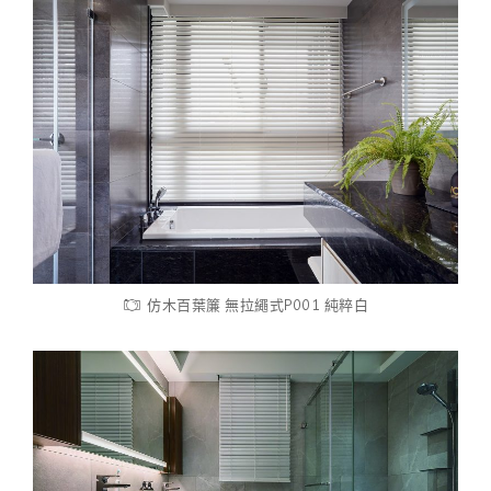
仿木百葉簾 無拉繩式P001 純粹白