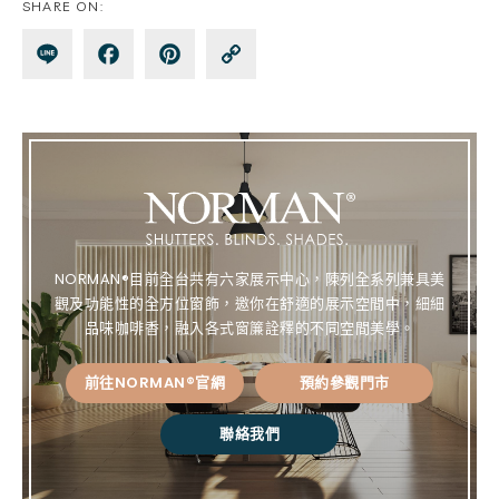
SHARE ON:
Lin
Fa
Pin
Co
e
ce
te
py
bo
re
Lin
ok
st
k
NORMAN®目前全台共有六家展示中心，陳列全系列兼具美
觀及功能性的全方位窗飾，邀你在舒適的展示空間中，細細
品味咖啡香，融入各式窗簾詮釋的不同空間美學。
前往NORMAN®官網
預約參觀門市
聯絡我們