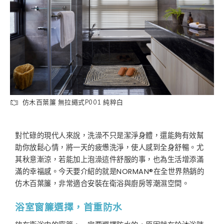
仿木百葉簾 無拉繩式P001 純粹白
對忙碌的現代人來說，洗澡不只是潔淨身體，還能夠有效幫
助你放鬆心情，將一天的疲憊洗淨，使人感到全身舒暢。尤
其秋意漸涼，若能加上泡澡這件舒服的事，也為生活增添滿
滿的幸福感。今天要介紹的就是NORMAN®在全世界熱銷的
仿木百葉簾，非常適合安裝在衛浴與廚房等潮濕空間。
浴室窗簾選擇，首重防水