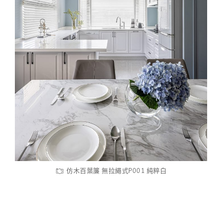
仿木百葉簾 無拉繩式P001 純粹白