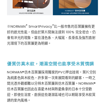
®
®
※NORMAN
SmartPrivacy
比一般市售的百葉簾擁有更
好的遮光性能，但由於葉片間無法達到 100% 完全密合，仍
會有滲光的現象。當在淺色系、大幅寬、長垂長及強烈直射
光環境下的百葉簾更為明顯。
優質仿真木紋，潮濕空間也能享受木質情調
NORMAN®仿木百葉簾採用獨家的PVC押出技術，葉片分別
為純素色與木紋色，許多第一次來展間看到的顧客，一時之
間光憑外觀都難以分辨木百葉簾與仿木百葉簾。NORMAN®
仿木百葉簾也因此在喜愛木材與熱愛桑拿的日本十分受歡
迎，即使在浴室、廚房這些潮濕區域也可以輕鬆享受木紋質
調的室內風格。