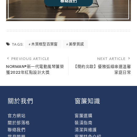
聯絡我們
木質框型百葉窗
美學質感
TAGS:
PREVIOUS ARTICLE
NEXT ARTICLE
NORMAN®新一代電動風琴簾榮
【簡約北歐】優雅弧線串連溫馨
獲2022年紅點設計大獎
家庭日常
關於我們
窗簾知識
官方網站
窗簾選購
關於部落格
裝潢指南
聯絡我們
清潔與維護
常見問題
窗簾特色介紹