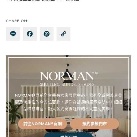
SHARE ON:
Lin
Fa
Pin
Co
e
ce
te
py
bo
re
Lin
ok
st
k
NORMAN®目前全台共有六家展示中心，陳列全系列兼具美
觀及功能性的全方位窗飾，邀你在舒適的展示空間中，細細
品味咖啡香，融入各式窗簾詮釋的不同空間美學。
前往NORMAN®官網
預約參觀門市