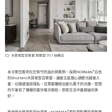
木質框型百葉窗 對開型 003 絲綢白
®
本次帶您看到位於新竹的設計師案例，採用NORMAN
白色
的Shutters木質框型百葉窗，讓屋主能隨心調節光線進入
量、切換通風與隱私。百葉窗雕砌出變化萬千的光柵，悠閒
的午後有了慵懶的窗外陽光唱和，即是生活中最靜謐的美
好。
®