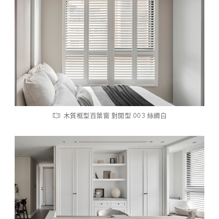
木質框型百葉窗 對開型 003 絲綢白