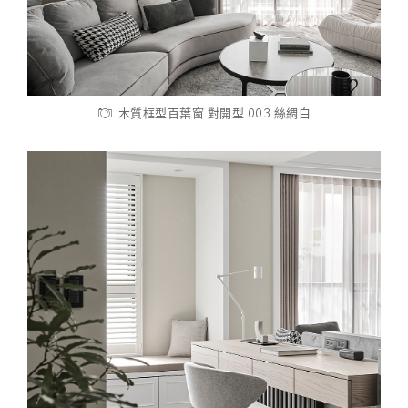
木質框型百葉窗 對開型 003 絲綢白