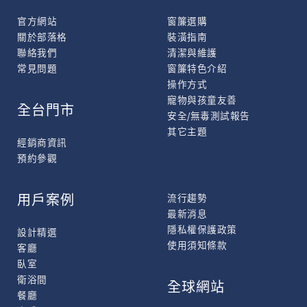
官方網站
窗簾選購
關於部落格
裝潢指南
聯絡我們
清潔與維護
常見問題
窗簾特色介紹
操作方式
寵物與孩童友善
全台門市
安全/無毒測試報告
其它主題
經銷商資訊
預約參觀
用戶案例
流行趨勢
最新消息
隱私權保護政策
設計精選
使用須知條款
客廳
臥室
衛浴間
全球網站
餐廳