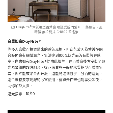
®
DayNite
木質框型百葉窗 軌道式折門型 003 絲綢白、風
琴簾 無拉繩式 C4802 翠雀紫
白晝如夜DayNite®
許多人喜歡百葉窗帶來的歐美風格，但卻苦於因為葉片在閉
合時仍會有細微漏光，無法達到100%遮光而沒有裝設在臥
室。白晝如夜DayNite®便由此誕生，在百葉窗後方安裝全遮
光風琴簾的超強組合，從正面看與一般的木質框型百葉窗無
異，但節能效果全面升級，還能夠達到幾乎百分百的遮光，
適合嚴格要求光線的臥室使用，就算是白晝也能享受黑夜，
助你酣然入夢。
遮光指數：10/10