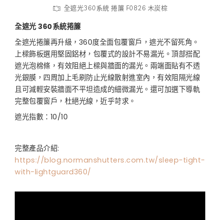
全遮光360系統 捲簾 F0826 木炭棕
全遮光 360
系統捲簾
全遮光捲簾再升級，360度全面包覆窗戶，遮光不留死角。
上樑飾板選用堅固鋁材，包覆式的設計不易漏光。頂部搭配
遮光泡棉條，有效阻絕上樑與牆面的漏光。兩端面貼有不透
光銀膜，四周加上毛刷防止光線散射進室內，有效阻隔光線
且可減輕安裝牆面不平坦造成的細微漏光。還可加選下導軌
完整包覆窗戶，杜絕光線，近乎苛求。
遮光指數：10/10
完整產品介紹:
https://blog.normanshutters.com.tw/sleep-tight-
with-lightguard360/