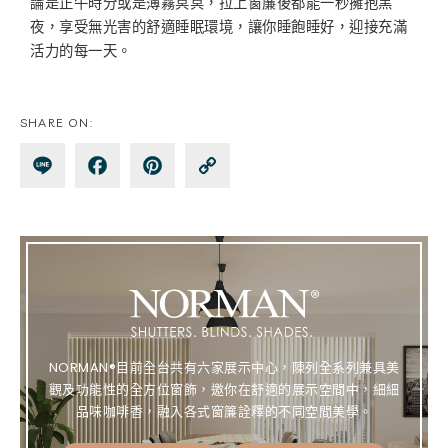
論是正午時分或是薄霧冥冥，拉上窗簾後都能一秒擁抱黑
夜，享受無光害的舒適睡眠環境，讓你睡飽睡好，迎接充滿
活力的每一天。
SHARE ON:
Lin
Fa
Pin
Co
e
ce
te
py
bo
re
Lin
ok
st
k
NORMAN®目前全台共有六家展示中心，陳列全系列兼具美
觀及功能性的全方位窗飾，邀你在舒適的展示空間中，細細
品味咖啡香，融入各式窗簾詮釋的不同空間美學。