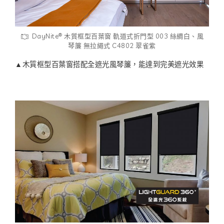
®
DayNite
木質框型百葉窗 軌道式折門型 003 絲綢白、風
琴簾 無拉繩式 C4802 翠雀紫
▲木質框型百葉窗搭配全遮光風琴簾，能達到完美遮光效果