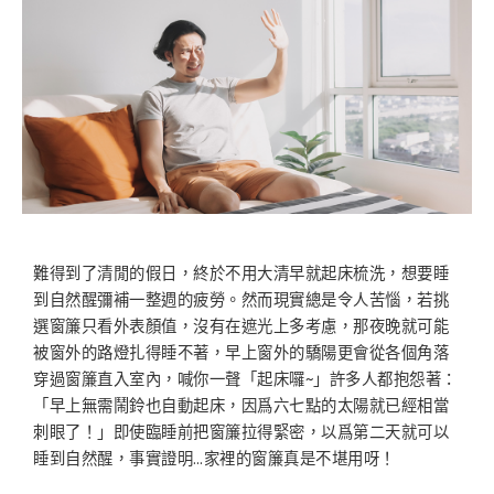
難得到了清閒的假日，終於不用大清早就起床梳洗，想要睡
到自然醒彌補一整週的疲勞。然而現實總是令人苦惱，若挑
選窗簾只看外表顏值，沒有在遮光上多考慮，那夜晚就可能
被窗外的路燈扎得睡不著，早上窗外的驕陽更會從各個角落
穿過窗簾直入室內，喊你一聲「起床囉~」許多人都抱怨著：
「早上無需鬧鈴也自動起床，因爲六七點的太陽就已經相當
刺眼了！」即使臨睡前把窗簾拉得緊密，以爲第二天就可以
睡到自然醒，事實證明…家裡的窗簾真是不堪用呀！