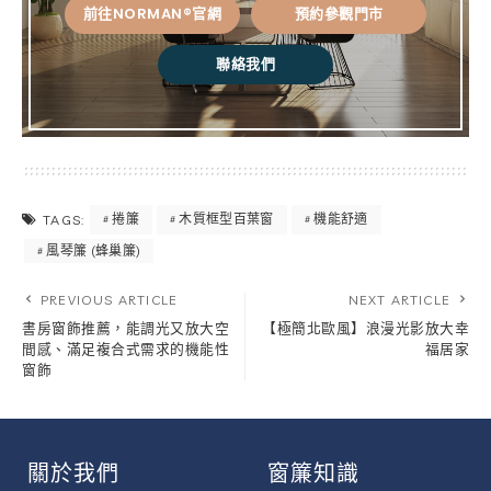
前往NORMAN®官網
預約參觀門市
聯絡我們
捲簾
木質框型百葉窗
機能舒適
TAGS:
風琴簾 (蜂巢簾)
PREVIOUS ARTICLE
NEXT ARTICLE
書房窗飾推薦，能調光又放大空
【極簡北歐風】浪漫光影放大幸
間感、滿足複合式需求的機能性
福居家
窗飾
關於我們
窗簾知識