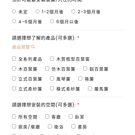
未定
1~2個月後
2~3個月後
4~6個月後
6個月以後
請選擇想了解的產品(可多選):
*
產品預覽
全系列產品
木質框型百葉窗
木百葉簾
仿木百葉簾
鋁百葉簾
立式百葉簾
風琴簾
捲簾
立式柔紗簾
橫式柔紗簾
羅馬簾
請選擇想安裝的空間(可多選):
*
所有空間
客廳
臥室
廚房/餐廳
衛浴
書房