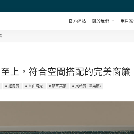
官方網站
關於我們
用戶案
簾
能至上，符合空間搭配的完美窗簾
羅馬簾
自由調光
鋁百葉簾
風琴簾 (蜂巢簾)