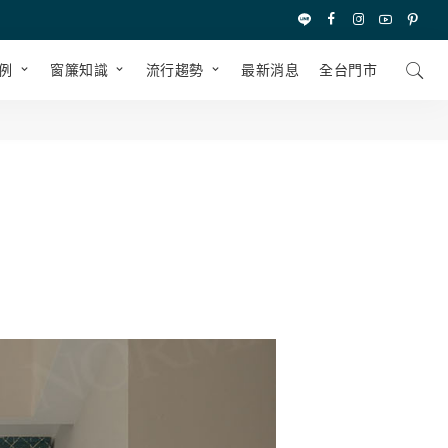
例
窗簾知識
流行趨勢
最新消息
全台⾨市