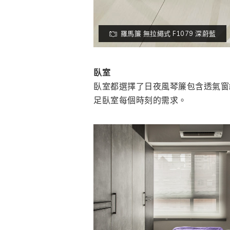
羅馬簾 無拉繩式 F1079 深蔚藍
臥室
臥室都選擇了日夜風琴簾包含透氣窗
足臥室每個時刻的需求。