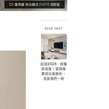
羅馬簾 無拉繩式 F1079 深蔚藍
READ NEXT
迎接2025，新簾
新氣象！窗飾推
薦與功能解析，
為家煥然一新